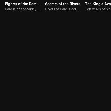
Fighter of the Destiny SS1
Secrets of the Rivers
The King's Ava
Fate is changeable, change one's fate against heaven
Rivers of Fate, Secrets of the Cycle