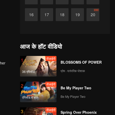
समाप्त
16
17
18
19
20
आज के हॉट वीडियो
वीआईपी
1
BLOSSOMS OF POWER
 her
प्रेम · पारंपरिक पोशाक
36 एपिसोड
वीआईपी
2
Be My Player Two
Be My Player Two
एपिसोड 4 तक
वीआईपी
3
Spring Over Phoenix