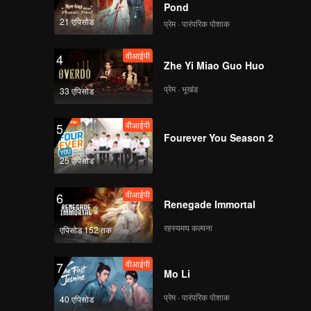
Pond
21 एपिसोड
प्रेम · पारंपरिक पोशाक
वीआईपी
4
Zhe Yi Miao Guo Huo
प्रेम · भूखंड
33 एपिसोड
वीआईपी
5
Fourever You Season 2
25 एपिसोड
वीआईपी
6
Renegade Immortal
रहस्यमय कल्पना
एपिसोड 152 तक
वीआईपी
7
Mo Li
प्रेम · पारंपरिक पोशाक
40 एपिसोड