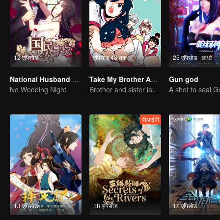
12 एपिसोड
एपिसोड 48 तक
25 एपिसोड
National Husband Bring Home SS1
Take My Brother Away
Gun god
No Wedding Night
Brother and sister laugh so hard everyday.
वीआईपी
13 एपिसोड
18 एपिसोड
12 एपिसोड