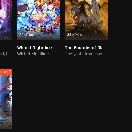
25 एपिसोड
35 एपिसोड
Whited Nighttime
The Founder of Diabolism
A shot to seal God, this is our battle!
Whited Nighttime
The youth from clan of cultivators killed the devils for the others
वीआईपी