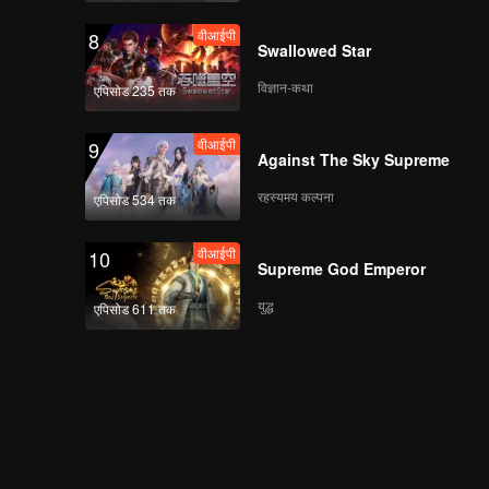
वीआईपी
8
Swallowed Star
विज्ञान-कथा
एपिसोड 235 तक
वीआईपी
9
Against The Sky Supreme
रहस्यमय कल्पना
एपिसोड 534 तक
वीआईपी
10
Supreme God Emperor
युद्ध
एपिसोड 611 तक