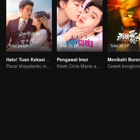
Total 24 EP
Total 24 EP
Total 30 EP
Halo! Tuan Kekasihku
Pengawal Imut
Menikahi Buro
Pacar khayalanku muncul di dunia nyata
Kisah Cinta Manis antara Ling Meishi dan Liu Te