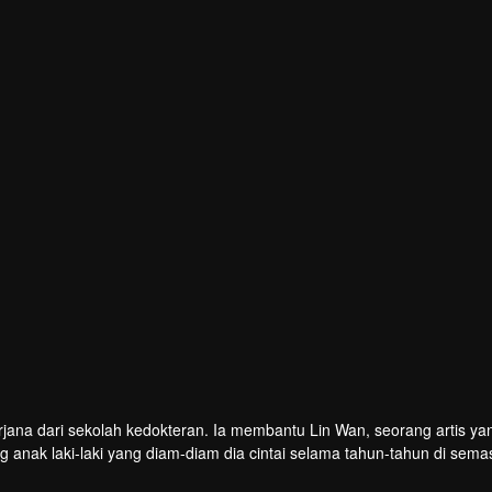
jana dari sekolah kedokteran. Ia membantu Lin Wan, seorang artis yan
g anak laki-laki yang diam-diam dia cintai selama tahun-tahun di sema
a mereka?