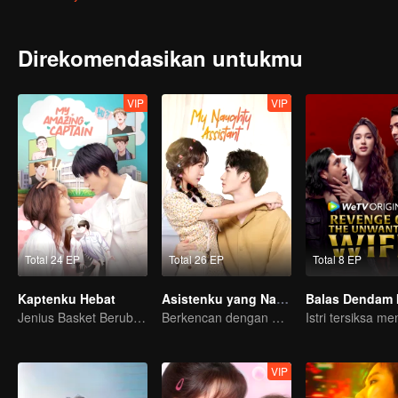
Direkomendasikan untukmu
VIP
VIP
Total 24 EP
Total 26 EP
Total 8 EP
Kaptenku Hebat
Asistenku yang Nakal
Jenius Basket Berubah Gender Mencari Cinta Sejati
Berkencan dengan Sang Idola
VIP