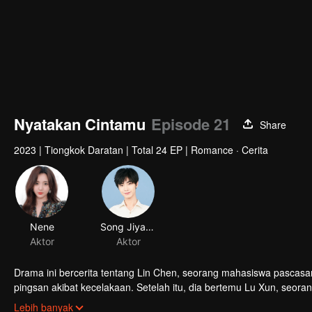
Nyatakan Cintamu
Episode 21
Share
2023
|
Tiongkok Daratan
|
Total 24 EP
|
Romance · Cerita
Nene
Song Jiyang
Aktor
Aktor
Drama ini bercerita tentang Lin Chen, seorang mahasiswa pascasar
pingsan akibat kecelakaan. Setelah itu, dia bertemu Lu Xun, seoran
sekolahnya. Ketegangan romansa apa yang akan muncul di antar
Lebih banyak