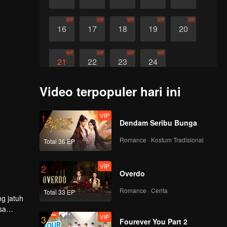
VIP
VIP
VIP
VIP
VIP
16
17
18
19
20
VIP
VIP
VIP
VIP
21
22
23
24
Video terpopuler hari ini
VIP
1
Dendam Seribu Bunga
Romance · Kostum Tradisional
Total 36 EP
VIP
2
Overdo
Romance · Cerita
Total 33 EP
g jatuh
sa
VIP
3
Fourever You Part 2