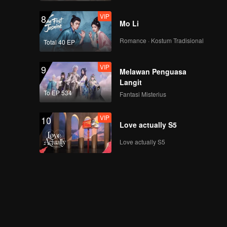
VIP
8
Mo Li
Romance · Kostum Tradisional
Total 40 EP
VIP
9
Melawan Penguasa
Langit
To EP 534
Fantasi Misterius
VIP
10
Love actually S5
Love actually S5