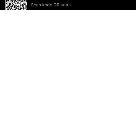
Scan kode QR untuk
mengunduh sekarang!
Bantuan dan Umpan Balik
Te
Saran
Kar
Ik
Al
ted.