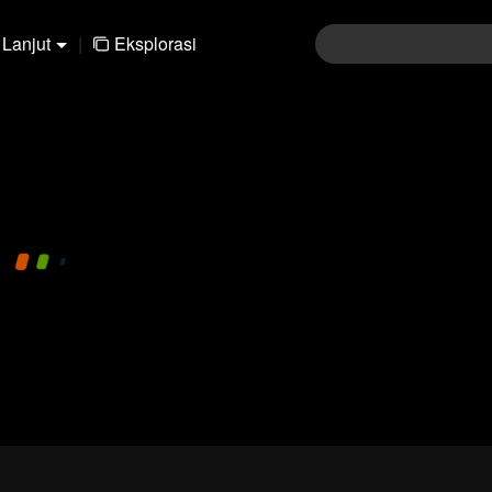
Lanjut
|
Eksplorasi