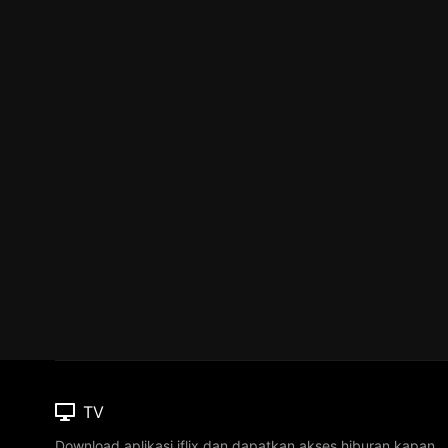
TV
Download aplikasi iflix dan dapatkan akses hiburan kapan