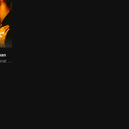
nan
Cewek konglomerat yang diburu cowok ganteng sampai ke pelaminan!