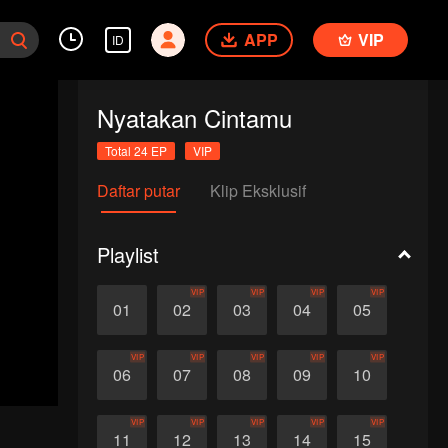
APP
VIP
ID
Nyatakan Cintamu
Total 24 EP
VIP
Daftar putar
Klip Eksklusif
Playlist
VIP
VIP
VIP
VIP
01
02
03
04
05
VIP
VIP
VIP
VIP
VIP
06
07
08
09
10
VIP
VIP
VIP
VIP
VIP
11
12
13
14
15