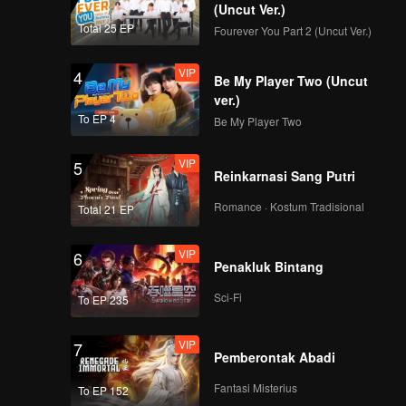
(Uncut Ver.)
Total 25 EP
Fourever You Part 2 (Uncut Ver.)
VIP
4
Be My Player Two (Uncut
ver.)
To EP 4
Be My Player Two
VIP
5
Reinkarnasi Sang Putri
Romance · Kostum Tradisional
Total 21 EP
VIP
6
Penakluk Bintang
Sci-Fi
To EP 235
VIP
7
Pemberontak Abadi
Fantasi Misterius
To EP 152