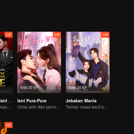
VIP
VIP
VIP
Total 20 EP
Total 24 EP
Balas Dendam Istri yang Tak Dianggap
Istri Pura-Pura
Jebakan Manis
Istri tersiksa memang diam, tapi dendam tak pernah tidur
Cinta lahir dari pernikahan pura-pura
Teman masa kecil bersaing jadi chef terbaik
VIP