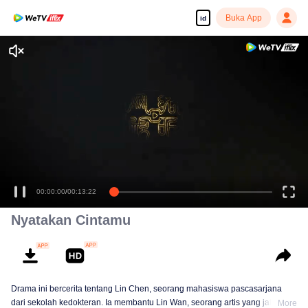
Buka App
id
00:00:00
/
00:13:22
Nyatakan Cintamu
Drama ini bercerita tentang Lin Chen, seorang mahasiswa pascasarjana
dari sekolah kedokteran. Ia membantu Lin Wan, seorang artis yang jatuh
More