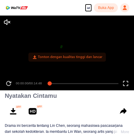
Buka App
id
Tonton dengan kualitas tinggi dan lancar
00:00:00
/
00:14:48
Nyatakan Cintamu
Drama ini bercerita tentang Lin Chen, seorang mahasiswa pascasarjana
dari sekolah kedokteran. Ia membantu Lin Wan, seorang artis yang jatuh
More