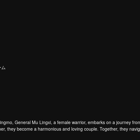
ーム
Qingmo, General Mu Lingxi, a female warrior, embarks on a journey fro
h other, they become a harmonious and loving couple. Together, they navi