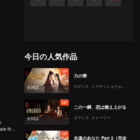
今日の人気作品
VIP
1
力の華
ロマンス · トラディショナル・コスチューム
全36話
VIP
2
この一瞬、恋は燃え上がる
ロマンス · ストーリー
全33話
m
gate the
VIP
3
永遠のあなた Part 2（完全