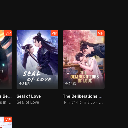
VIP
VIP
VIP
全24話
全24話
Forbidden Love Between
Seal of Love
The Deliberations of Love
An Immortal Falls in Love With a Witch
Seal of Love
トラディショナル・コスチューム · ファンタジー
VIP