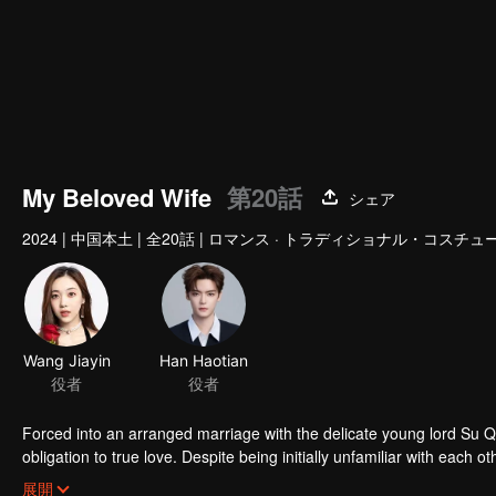
My Beloved Wife
第20話
シェア
2024
|
中国本土
|
全20話
|
ロマンス · トラディショナル・コスチュ
Wang Jiayin
Han Haotian
役者
役者
Forced into an arranged marriage with the delicate young lord Su 
obligation to true love. Despite being initially unfamiliar with eac
challenges of their relationship and join forces to uphold justice.
展開