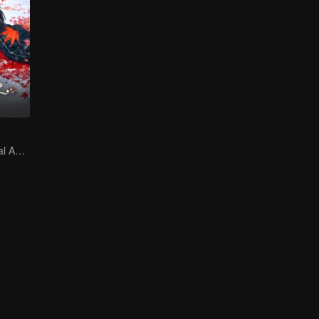
The Mad General Abducted a Bride for Love