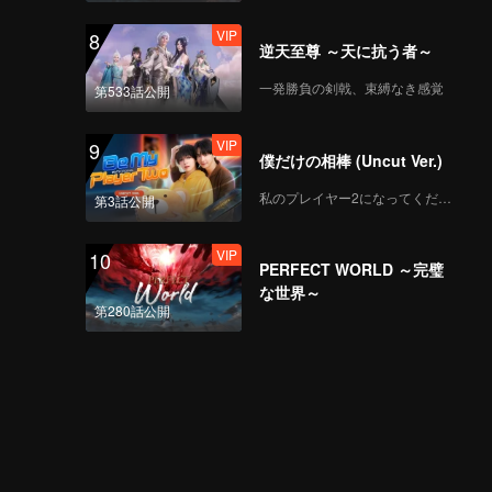
VIP
8
逆天至尊 ～天に抗う者～
一発勝負の剣戟、束縛なき感覚
第533話公開
VIP
9
僕だけの相棒 (Uncut Ver.)
私のプレイヤー2になってください
第3話公開
VIP
10
PERFECT WORLD ～完璧
な世界～
第280話公開