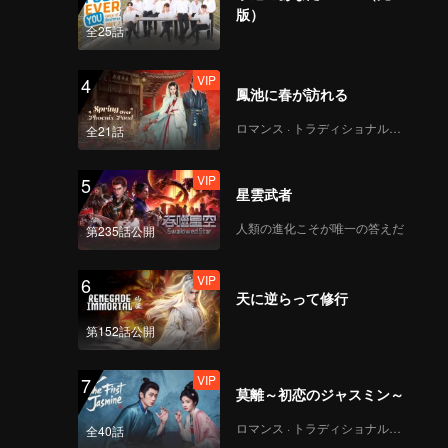
版）
全25話
VIP
4
鳳池に春が訪れる
ロマンス · トラディショナル・コスチューム
全21話
VIP
5
星雲武者
人類の進化こそが唯一の答えだ
第235話公開
VIP
6
天に逆らって修行
第152話公開
VIP
7
莫離～初恋のジャスミン～
ロマンス · トラディショナル・コスチューム
全40話