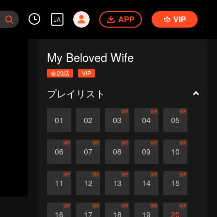
APP
VIP
JA
My Beloved Wife
全20話
VIP
プレイリスト
VIP
VIP
VIP
01
02
03
04
05
VIP
VIP
VIP
VIP
VIP
06
07
08
09
10
VIP
VIP
VIP
VIP
VIP
11
12
13
14
15
VIP
VIP
VIP
VIP
VIP
16
17
18
19
20