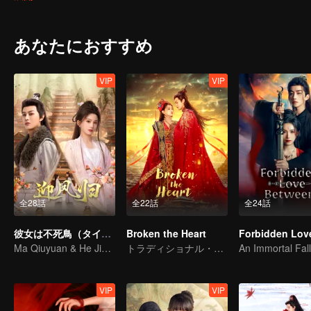
あなたにおすすめ
VIP
VIP
全28話
全22話
全24話
彼女は不死鳥（タイ語版）
Broken the Heart
Ma Qiuyuan & He Jianqi: A Vengeance Story Rewritten
トラディショナル・コスチューム
VIP
VIP