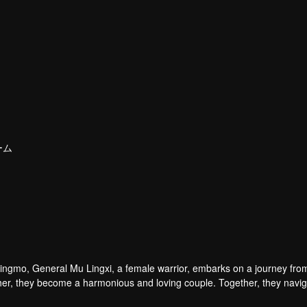
ーム
Qingmo, General Mu Lingxi, a female warrior, embarks on a journey fro
h other, they become a harmonious and loving couple. Together, they navi