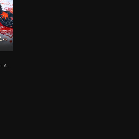
The Mad General Abducted a Bride for Love