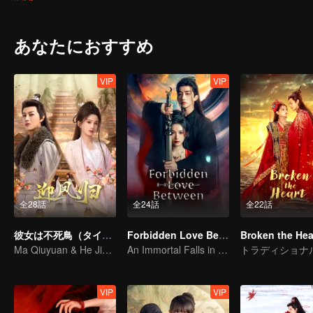
あなたにおすすめ
VIP
VIP
全28話
全24話
全22話
彼女は不死鳥（タイ語版）
Forbidden Love Between
Broken the Hea
Ma Qiuyuan & He Jianqi: A Vengeance Story Rewritten
An Immortal Falls in Love With a Witch
VIP
VIP