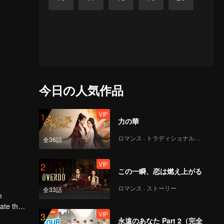
今日の人気作品
VIP
1
力の華
ロマンス · トラディショナル・コスチューム
全36話
VIP
2
この一瞬、恋は燃え上がる
ロマンス · ストーリー
全33話
m
gate the
VIP
3
永遠のあなた Part 2（完全