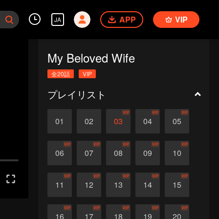
APP
VIP
JA
My Beloved Wife
全20話
VIP
プレイリスト
VIP
VIP
VIP
01
02
03
04
05
VIP
VIP
VIP
VIP
VIP
06
07
08
09
10
VIP
VIP
VIP
VIP
VIP
11
12
13
14
15
VIP
VIP
VIP
VIP
VIP
16
17
18
19
20