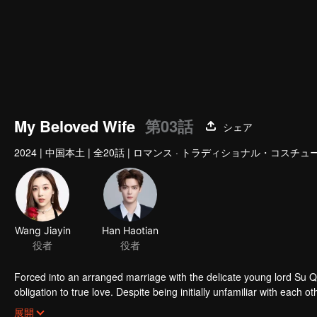
My Beloved Wife
第03話
シェア
2024
|
中国本土
|
全20話
|
ロマンス · トラディショナル・コスチュ
Wang Jiayin
Han Haotian
役者
役者
Forced into an arranged marriage with the delicate young lord Su 
obligation to true love. Despite being initially unfamiliar with eac
challenges of their relationship and join forces to uphold justice.
展開