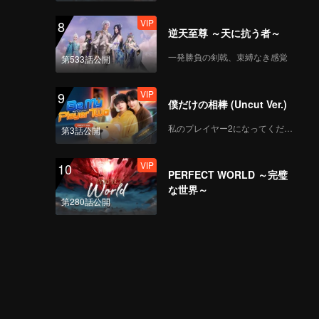
VIP
8
逆天至尊 ～天に抗う者～
一発勝負の剣戟、束縛なき感覚
第533話公開
VIP
9
僕だけの相棒 (Uncut Ver.)
私のプレイヤー2になってください
第3話公開
VIP
10
PERFECT WORLD ～完璧
な世界～
第280話公開