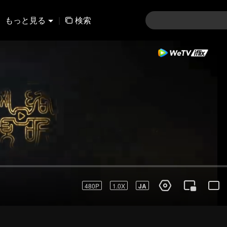
もっと見る
|
検索
480P
1.0X
JA