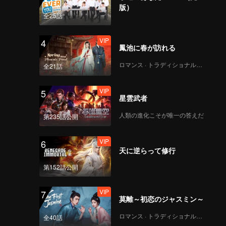
版）
全25話
VIP
4
鳳池に春が訪れる
ロマンス · トラディショナル・コスチューム
全21話
VIP
5
星雲武者
人類の進化こそが唯一の答えだ
第235話公開
VIP
6
天に逆らって修行
第152話公開
VIP
7
莫離～初恋のジャスミン～
ロマンス · トラディショナル・コスチューム
全40話