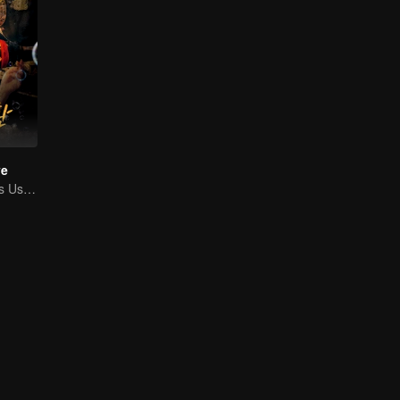
ve
Revenge Heiress Use Marriage as Bait to Wed into a Wealthy Family