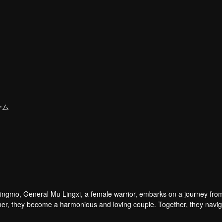
ーム
Qingmo, General Mu Lingxi, a female warrior, embarks on a journey fro
h other, they become a harmonious and loving couple. Together, they navi