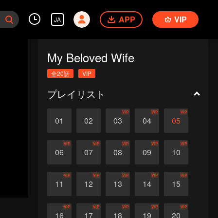
APP
VIP
JA
My Beloved Wife
全20話
VIP
プレイリスト
VIP
VIP
VIP
01
02
03
04
05
VIP
VIP
VIP
VIP
VIP
06
07
08
09
10
VIP
VIP
VIP
VIP
VIP
11
12
13
14
15
VIP
VIP
VIP
VIP
VIP
16
17
18
19
20