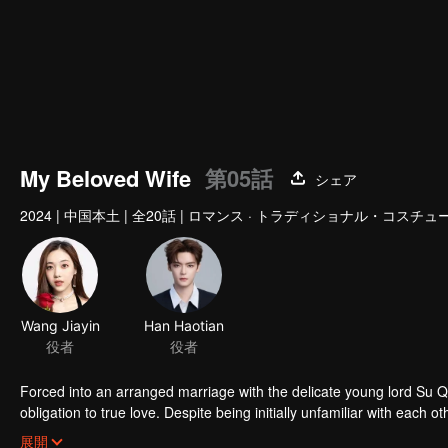
My Beloved Wife
第05話
シェア
2024
|
中国本土
|
全20話
|
ロマンス · トラディショナル・コスチュ
Wang Jiayin
Han Haotian
役者
役者
Forced into an arranged marriage with the delicate young lord Su 
obligation to true love. Despite being initially unfamiliar with eac
challenges of their relationship and join forces to uphold justice.
展開