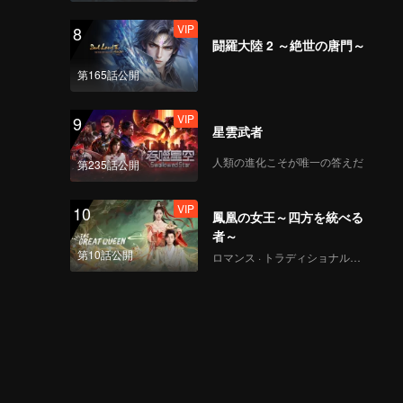
VIP
8
闘羅大陸 2 ～絶世の唐門～
第165話公開
VIP
9
星雲武者
人類の進化こそが唯一の答えだ
第235話公開
VIP
10
鳳凰の女王～四方を統べる
者～
第10話公開
ロマンス · トラディショナル・コスチューム · ファンタジー