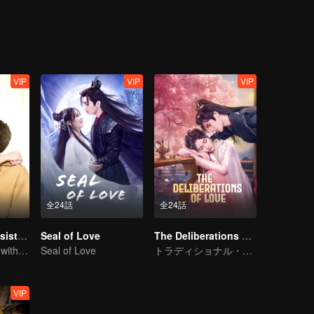
VIP
VIP
VIP
全24話
全24話
My Naughty Assistant
Seal of Love
The Deliberations of Love
In a relationship with an idol
Seal of Love
トラディショナル・コスチューム · ファンタジー
VIP