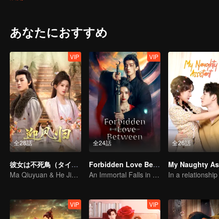
あなたにおすすめ
VIP
VIP
全28話
全24話
全26話
彼女は不死鳥（タイ語版）
Forbidden Love Between
Ma Qiuyuan & He Jianqi: A Vengeance Story Rewritten
An Immortal Falls in Love With a Witch
VIP
VIP