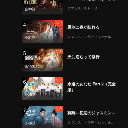
ロマンス · ストーリー
全33話
VIP
4
鳳池に春が訪れる
ロマンス · トラディショナル・コスチューム
全21話
VIP
5
天に逆らって修行
第153話公開
VIP
6
永遠のあなた Part 2（完全
版）
全25話
VIP
7
莫離～初恋のジャスミン～
ロマンス · トラディショナル・コスチューム
全40話