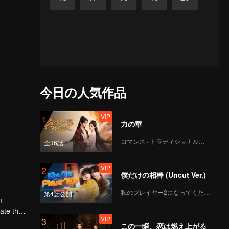
今日の人気作品
VIP
1
力の華
ロマンス · トラディショナル・コスチューム
全36話
VIP
2
僕だけの相棒 (Uncut Ver.)
私のプレイヤー2になってください
第4話公開
m
gate the
VIP
3
この一瞬、恋は燃え上がる