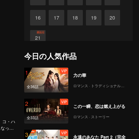
16
17
18
19
20
終わり
21
今日の人気作品
VIP
1
力の華
ロマンス · トラディショナル・コスチューム
全36話
VIP
2
この一瞬、恋は燃え上がる
ロマンス · ストーリー
全33話
。コ・ハ
になった
VIP
3
墓の秘術
永遠のあなた Part 2（完全