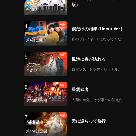
クラマカ
版）
者の手に
全25話
VIP
4
僕だけの相棒 (Uncut Ver.)
私のプレイヤー2になってください
第4話公開
VIP
5
鳳池に春が訪れる
ロマンス · トラディショナル・コスチューム
全21話
VIP
6
星雲武者
人類の進化こそが唯一の答えだ
第235話公開
VIP
7
天に逆らって修行
第152話公開