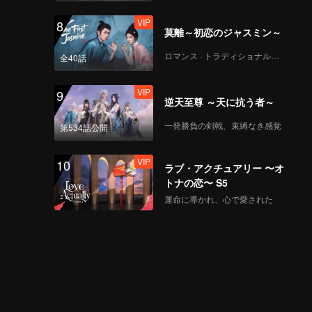
VIP
8
莫離～初恋のジャスミン～
ロマンス · トラディショナル・コスチューム
全40話
VIP
9
逆天至尊 ～天に抗う者～
一発勝負の剣戟、束縛なき感覚
第534話公開
VIP
10
ラブ・アクチュアリー 〜オ
トナの恋〜 S5
運命に導かれ、心で愛された