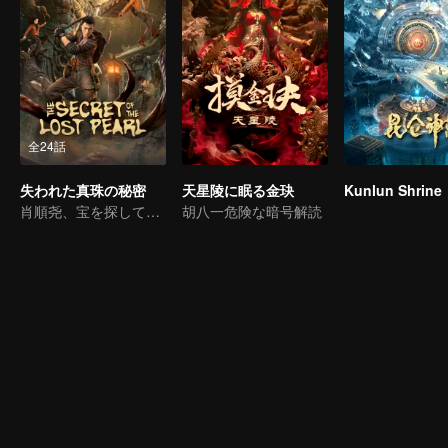
全24話
失われた真珠の秘密
天星陵に眠る金玦
Kunlun Shrine
肖順尧、宝を探して血の呪いを解く
胡八一危険な暗号解読