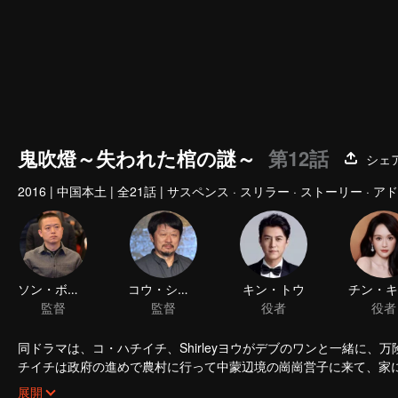
鬼吹燈～失われた棺の謎～
第12話
シェ
2016
|
中国本土
|
全21話
|
サスペンス · スリラー · ストーリー · 
ソン・ボクリュウ
コウ・ショウ
キン・トウ
監督
監督
役者
同ドラマは、コ・ハチイチ、Shirleyヨウがデブのワンと一緒に
チイチは政府の進めで農村に行って中蒙辺境の崗崗営子に来て、家に
ら本の中の文字をすらすら暗記した。その後チベットに入隊したが
展開