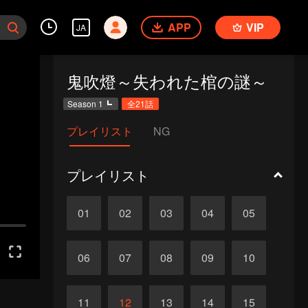
APP
VIP
JA
鬼吹燈～失われた棺の謎～
Season 1
全21話
プレイリスト
NG
プレイリスト
01
02
03
04
05
06
07
08
09
10
11
12
13
14
15