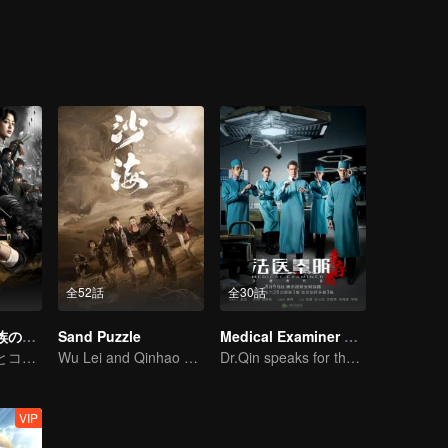
一緒に新疆の考古に向かう考古学チームに入った。一行は万険を経てタ
はトリックが多く、罠が絶えない。この神秘的な鬼の穴は、一人の預言
全52話
全30話
鬼吹燈〜ミャオ族の秘宝〜
Sand Puzzle
Medical Examiner Dr. Qin:The Survivor
ハン・エツメイとコウ・イコウ絶壁懸棺の謎を解ける
Wu Lei and Qinhao opens their adventure tour.
Dr.Qin speaks for the dead.
VIP