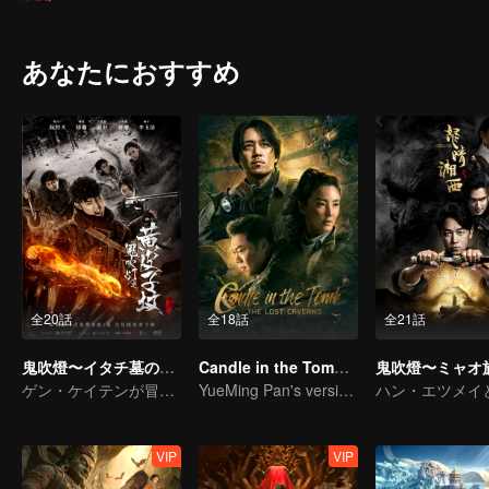
を利用して死なずに逃げた。復員後、コ・ハチイチは親友のデブと
ン砂漠の精絶古城遺迹を訪れ、地下の「鬼洞」に入った。穴の中に
かかっているようである。
あなたにおすすめ
全20話
全18話
全21話
鬼吹燈〜イタチ墓の呪い〜
Candle in the Tomb: The Lost Caverns
ゲン・ケイテンが冒険団と危険地で生存を求め
YueMing Pan's version of Hu Bayi leads the adventure
VIP
VIP