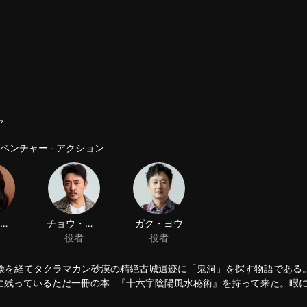
ア
アドベンチャー · アクション
、万険を経てタクラマカン砂漠の精絶古城遺迹に「鬼洞」を探す物語である
残っているただ一冊の本--『十六字陰陽風水秘術』を持って来た。暇
、雪崩に遭って巨大な地溝に落ちた。コ・ハチイチは自分が知っていた