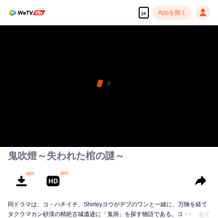
Appを開く
ja
00:00:00
/
00:34:43
鬼吹燈～失われた棺の謎～
同ドラマは、コ・ハチイチ、Shirleyヨウがデブのワンと一緒に、万険を経て
タクラマカン砂漠の精絶古城遺迹に「鬼洞」を探す物語である。コ・ハチイ
全て