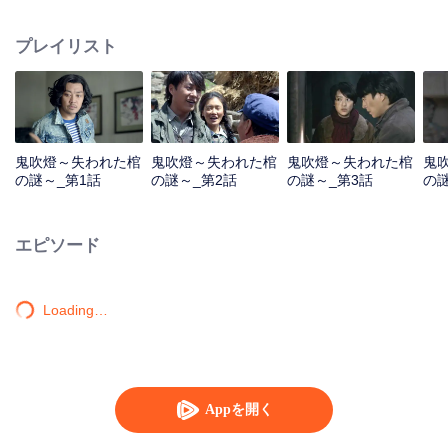
チは政府の進めで農村に行って中蒙辺境の崗崗営子に来て、家に残っている
ただ一冊の本--『十六字陰陽風水秘術』を持って来た。暇になったら本の中の
プレイリスト
文字をすらすら暗記した。その後チベットに入隊したが、雪崩に遭って巨大
な地溝に落ちた。コ・ハチイチは自分が知っていた墓の秘術を利用して死な
ずに逃げた。復員後、コ・ハチイチは親友のデブと一緒に新疆の考古に向か
う考古学チームに入った。一行は万険を経てタクラマカン砂漠の精絶古城遺
迹を訪れ、地下の「鬼洞」に入った。穴の中にはトリックが多く、罠が絶え
ない。この神秘的な鬼の穴は、一人の預言者の手にかかっているようであ
鬼吹燈～失われた棺
鬼吹燈～失われた棺
鬼吹燈～失われた棺
鬼
る。
の謎～_第1話
の謎～_第2話
の謎～_第3話
の謎
エピソード
Loading…
Appを開く