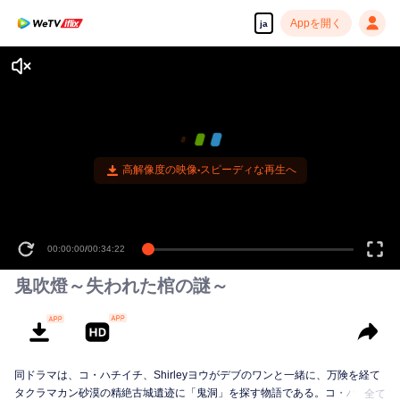
Appを開く
ja
高解像度の映像•スピーディな再生へ
00:00:00
/
00:34:22
鬼吹燈～失われた棺の謎～
同ドラマは、コ・ハチイチ、Shirleyヨウがデブのワンと一緒に、万険を経て
タクラマカン砂漠の精絶古城遺迹に「鬼洞」を探す物語である。コ・ハチイ
全て