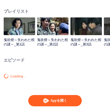
チは政府の進めで農村に行って中蒙辺境の崗崗営子に来て、家に残っている
ただ一冊の本--『十六字陰陽風水秘術』を持って来た。暇になったら本の中の
プレイリスト
文字をすらすら暗記した。その後チベットに入隊したが、雪崩に遭って巨大
な地溝に落ちた。コ・ハチイチは自分が知っていた墓の秘術を利用して死な
ずに逃げた。復員後、コ・ハチイチは親友のデブと一緒に新疆の考古に向か
う考古学チームに入った。一行は万険を経てタクラマカン砂漠の精絶古城遺
迹を訪れ、地下の「鬼洞」に入った。穴の中にはトリックが多く、罠が絶え
ない。この神秘的な鬼の穴は、一人の預言者の手にかかっているようであ
鬼吹燈～失われた棺
鬼吹燈～失われた棺
鬼吹燈～失われた棺
鬼
る。
の謎～_第1話
の謎～_第2話
の謎～_第3話
の謎
エピソード
Loading…
Appを開く