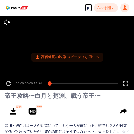
Appを開く
ja
高解像度の映像•スピーディな再生へ
00:00:00
/
00:17:34
帝王攻略〜白月と楚淵、戦う帝王〜
楚渊と段白月は一人が朝堂にいて、もう一人が南にいる。誰でも２人が対立
関係だと思っていたが、彼らの間にはそうではなかった。天下を手に入れる
全て