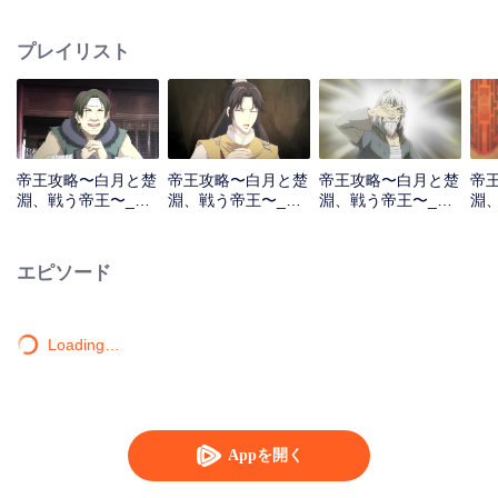
よう、楚渊は良い皇帝になるのを志しているが、段白月は彼の最大の後ろ盾
になる。
プレイリスト
帝王攻略〜白月と楚
帝王攻略〜白月と楚
帝王攻略〜白月と楚
帝
淵、戦う帝王〜_第1
淵、戦う帝王〜_第2
淵、戦う帝王〜_第3
淵
話
話
話
話
エピソード
Loading…
Appを開く