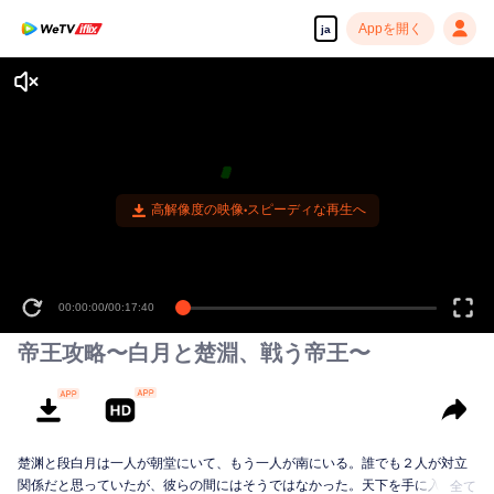
Appを開く
ja
高解像度の映像•スピーディな再生へ
00:00:00
/
00:17:40
帝王攻略〜白月と楚淵、戦う帝王〜
楚渊と段白月は一人が朝堂にいて、もう一人が南にいる。誰でも２人が対立
関係だと思っていたが、彼らの間にはそうではなかった。天下を手に入れる
全て