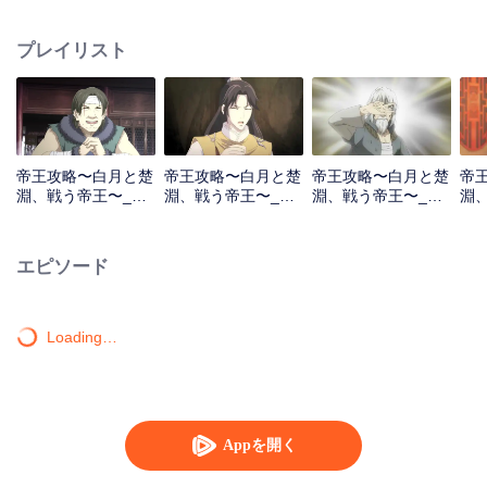
よう、楚渊は良い皇帝になるのを志しているが、段白月は彼の最大の後ろ盾
になる。
プレイリスト
帝王攻略〜白月と楚
帝王攻略〜白月と楚
帝王攻略〜白月と楚
帝
淵、戦う帝王〜_第1
淵、戦う帝王〜_第2
淵、戦う帝王〜_第3
淵
話
話
話
話
エピソード
Loading…
Appを開く