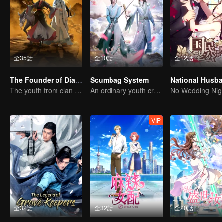
全35話
全10話
全12話
The Founder of Diabolism
Scumbag System
The youth from clan of cultivators killed the devils for the others
An ordinary youth crossing as a villain into the book and abusing the hero!
No Wedding Nig
VIP
全32話
全32話
全20話