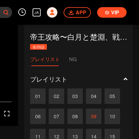
APP
VIP
JA
帝王攻略〜白月と楚淵、戦う帝王〜
全20話
プレイリスト
NG
プレイリスト
01
02
03
04
05
06
07
08
09
10
11
12
13
14
15