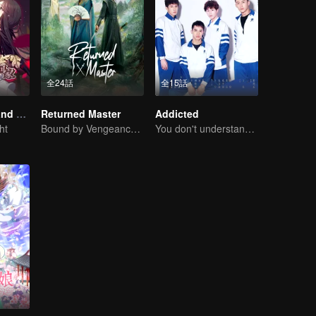
全24話
全15話
National Husband Bring Home SS1
Returned Master
Addicted
ht
Bound by Vengeance, Entwined by Fate
You don't understand, It's also love