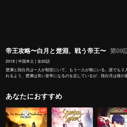
帝王攻略〜白月と楚淵、戦う帝王〜
第09
2018
|
中国本土
|
全20話
楚渊と段白月は一人が朝堂にいて、もう一人が南にいる。誰でも２
れるよう、楚渊は良い皇帝になるのを志しているが、段白月は彼の
あなたにおすすめ
VIP