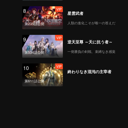
VIP
8
星雲武者
人類の進化こそが唯一の答えだ
第235話公開
VIP
9
逆天至尊 ～天に抗う者～
一発勝負の剣戟、束縛なき感覚
第534話公開
VIP
10
終わりなき混沌の主宰者
第611話公開