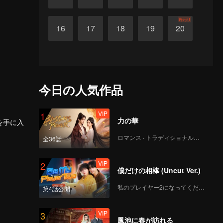
終わり
16
17
18
19
20
今日の人気作品
VIP
1
力の華
を手に入
ロマンス · トラディショナル・コスチューム
全36話
VIP
2
僕だけの相棒 (Uncut Ver.)
私のプレイヤー2になってください
第4話公開
VIP
3
鳳池に春が訪れる