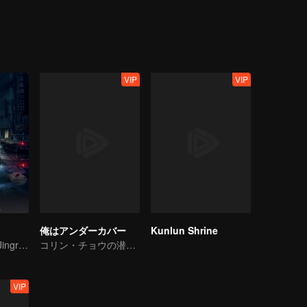
ound that the commander-in-chief was Ye Wenjie, the mother of the scie
 ETO and the operations center, Wang Miao and Shi Qiang gradually c
s originated from the desperate struggle for survival between two civili
, Wang Miao, Shi Qiang, and others regained hope and faith, leading eve
VIP
VIP
俺はアンダーカバー
Kunlun Shrine
Bai Yu and You Jingru Became the super detective
コリン・チョウの潜入戦争
VIP