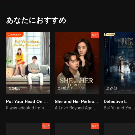
Miao got contact with an organization called ETO and surprisingly f
Yang Dong who committed suicide. With the constant fight between
the existence of the world in the Three-Body Problem game. All thing
あなたにおすすめ
With the joint efforts of the Joint Operations Center and scientists
continue the fight against the invading Trisolarans in the future.
VIP
全24話
全40話
全24話
Put Your Head On My Shoulder (Eng Dub)
She and Her Perfect Husband (Thai Ver.)
Detective L
It was adapted from the same series of novels as "A Love so Beautiful"
A Love Beyond Age: Yang Mi and Xu Kai
VIP
VIP