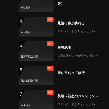
ntist
版）
onfirmed
全25話
zations.
ryone to
VIP
4
鳳池に春が訪れる
ロマンス · トラディショナル・コスチューム
全21話
VIP
5
星雲武者
人類の進化こそが唯一の答えだ
第235話公開
VIP
6
天に逆らって修行
第152話公開
VIP
7
莫離～初恋のジャスミン～
ロマンス · トラディショナル・コスチューム
全40話