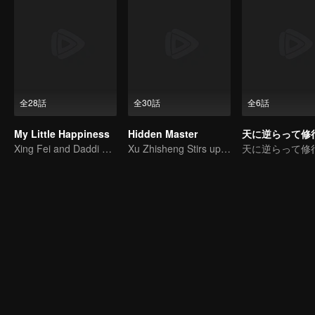
全28話
全30話
全6話
My Little Happiness
Hidden Master
Xing Fei and Daddi Tang's sweet love story.
Xu Zhisheng Stirs up a Hilarious Storm in the Martial World