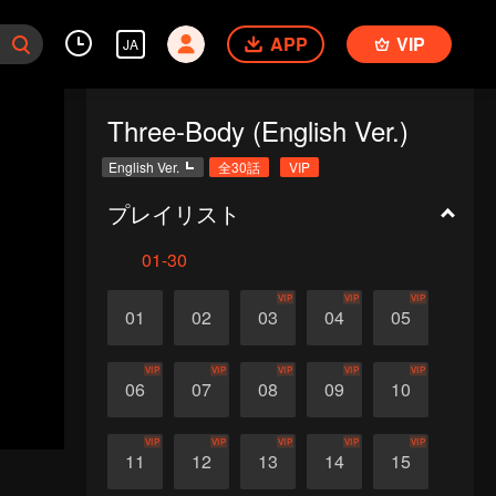
APP
VIP
JA
Three-Body (English Ver.)
English Ver.
全30話
VIP
プレイリスト
01-30
VIP
VIP
VIP
01
02
03
04
05
VIP
VIP
VIP
VIP
VIP
06
07
08
09
10
VIP
VIP
VIP
VIP
VIP
11
12
13
14
15