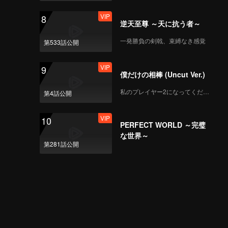
VIP
8
逆天至尊 ～天に抗う者～
一発勝負の剣戟、束縛なき感覚
第533話公開
VIP
9
僕だけの相棒 (Uncut Ver.)
私のプレイヤー2になってください
第4話公開
VIP
10
PERFECT WORLD ～完璧
な世界～
第281話公開