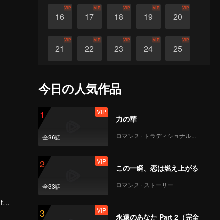
VIP
VIP
VIP
VIP
VIP
16
17
18
19
20
VIP
VIP
VIP
VIP
VIP
21
22
23
24
25
VIP
VIP
VIP
VIP
VIP
26
27
28
29
30
今日の人気作品
VIP
1
力の華
ロマンス · トラディショナル・コスチューム
全36話
VIP
2
この一瞬、恋は燃え上がる
ロマンス · ストーリー
全33話
t
VIP
3
 Wang
永遠のあなた Part 2（完全