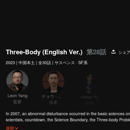
Three-Body (English Ver.)
第28話
シェ
2023
|
中国本土
|
全30話
|
サスペンス · SF系
Leon Yang
チョウ・ロイチ
Hewei Yu
Chen J
監督
役者
役者
役者
In 2007, an abnormal disturbance occurred in the basic sciences on E
scientists, countdown, the Science Boundary, the Three-body Prob
Operations Center by the police officer Shi Qiang and sneaked into 
展開