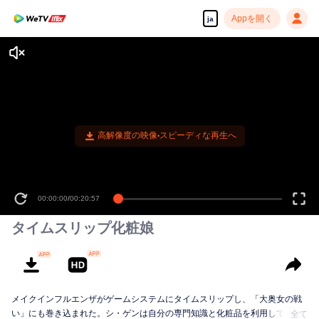
Appを開く
ja
高解像度の映像•スピーディな再生へ
00:00:00
/
00:20:57
タイムスリップ化粧娘
メイクインフルエンザがゲームシステムにタイムスリップし、「大奥女の戦
い」にも巻き込まれた。シ・ゲンは自分の専門知識と化粧品を利用してこの
全て