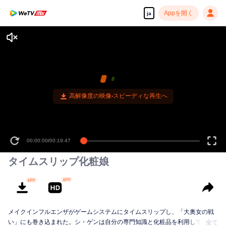
Appを開く
ja
高解像度の映像•スピーディな再生へ
00:00:00
/
00:19:47
タイムスリップ化粧娘
メイクインフルエンザがゲームシステムにタイムスリップし、「大奥女の戦
い」にも巻き込まれた。シ・ゲンは自分の専門知識と化粧品を利用してこの
全て