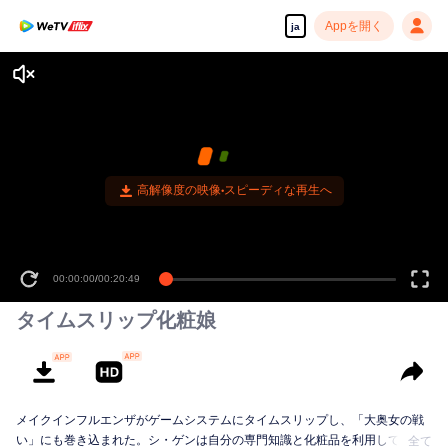
Appを開く
ja
高解像度の映像•スピーディな再生へ
00:00:00
/
00:20:49
タイムスリップ化粧娘
メイクインフルエンザがゲームシステムにタイムスリップし、「大奥女の戦
い」にも巻き込まれた。シ・ゲンは自分の専門知識と化粧品を利用してこの
全て