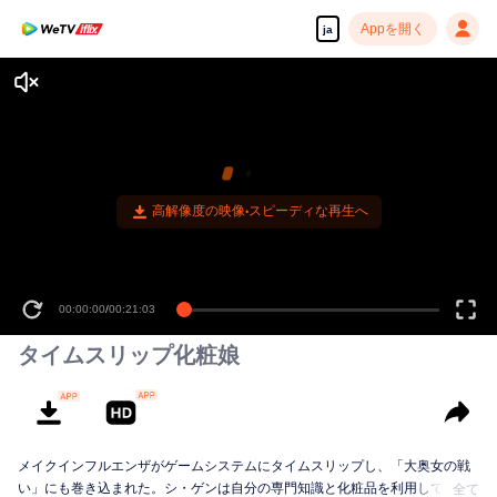
Appを開く
ja
高解像度の映像•スピーディな再生へ
00:00:00
/
00:21:03
タイムスリップ化粧娘
メイクインフルエンザがゲームシステムにタイムスリップし、「大奥女の戦
い」にも巻き込まれた。シ・ゲンは自分の専門知識と化粧品を利用してこの
全て