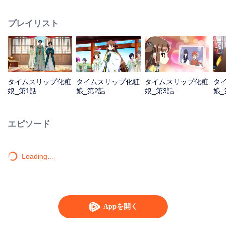
タイムスリップツアーをスタートした。
プレイリスト
タイムスリップ化粧
タイムスリップ化粧
タイムスリップ化粧
タ
娘_第1話
娘_第2話
娘_第3話
娘_
エピソード
Loading…
Appを開く