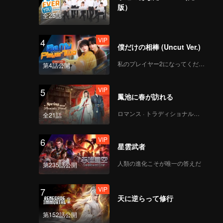
版）
全25話
VIP
4
僕だけの相棒 (Uncut Ver.)
私のプレイヤー2になってください
第4話公開
VIP
5
鳳池に春が訪れる
ロマンス · トラディショナル・コスチューム
全21話
VIP
6
星雲武者
人類の進化こそが唯一の答えだ
第235話公開
VIP
7
天に逆らって修行
第152話公開