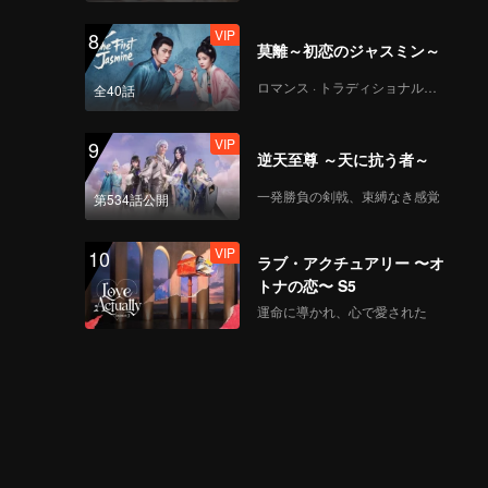
VIP
8
莫離～初恋のジャスミン～
ロマンス · トラディショナル・コスチューム
全40話
VIP
9
逆天至尊 ～天に抗う者～
一発勝負の剣戟、束縛なき感覚
第534話公開
VIP
10
ラブ・アクチュアリー 〜オ
トナの恋〜 S5
運命に導かれ、心で愛された