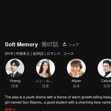
Soft Memory
第07話
シェア
2019
|
中国本土
|
全20話
|
ロマンス · ユース
Yiheng
シン・ルイチー
Niyan
Caiyi
役者
役者
役者
役者
The play is a youth drama with a theme of warm growth,telling beautiful touching and thought-provoking love story
girl named Sun Xiaorou, a good student with a charming face nam
and a fan of music named Gao Yuan.
展開