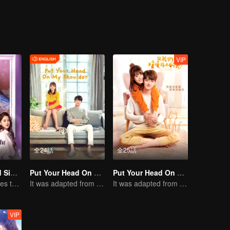
VIP
全24話
全25話
Love at Second Sight
Put Your Head On My Shoulder (Eng Dub)
Put Your Head On My Shoulder
Poor guy becomes the domineering CEO and pursues his first love
It was adapted from the same series of novels as "A Love so Beautiful"
It was adapted from the same series of novels as "A Love so Beautiful"
VIP