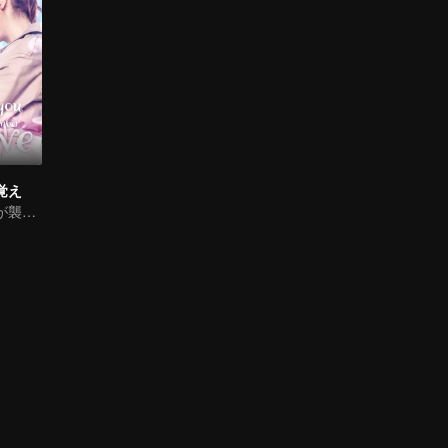
覚え
海塩系恋の甘さが襲ってくる