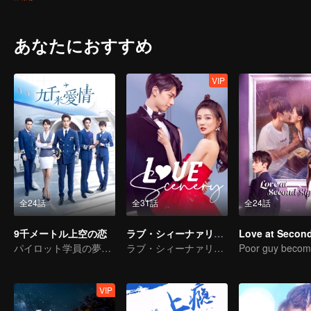
あなたにおすすめ
VIP
全24話
全31話
全24話
9千メートル上空の恋
ラブ・シィーナァリィ～恋の季節に恋の景色～
パイロット学員の夢に向う青春の旅
ラブ・シィーナァリィ～恋の季節に恋の景色～
VIP