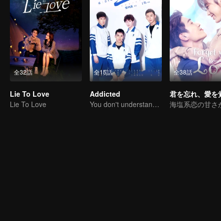
全32話
全15話
全38話
Lie To Love
Addicted
君を忘れ、愛を
Lie To Love
You don't understand, It's also love