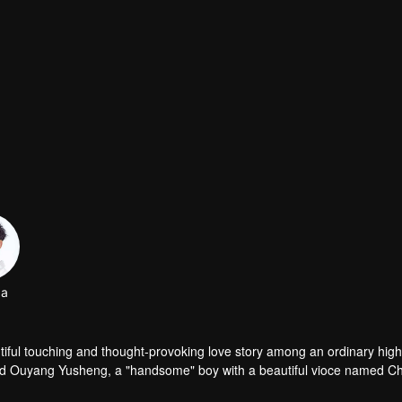
da
 among an ordinary high school
ed Ouyang Yusheng, a "handsome" boy with a beautiful vioce named C