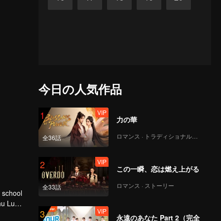
今日の人気作品
VIP
1
力の華
ロマンス · トラディショナル・コスチューム
全36話
VIP
2
この一瞬、恋は燃え上がる
ロマンス · ストーリー
全33話
hu Lu
VIP
3
永遠のあなた Part 2（完全