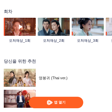
사랑의 싹이 트기 시작하며 정의를 지켜낸다.
회차
VIP
VIP
오처재상_1회
오처재상_2회
오처재상_3회
당신을 위한 추천
영봉귀 (Thai ver.)
모색심적
앱 열기