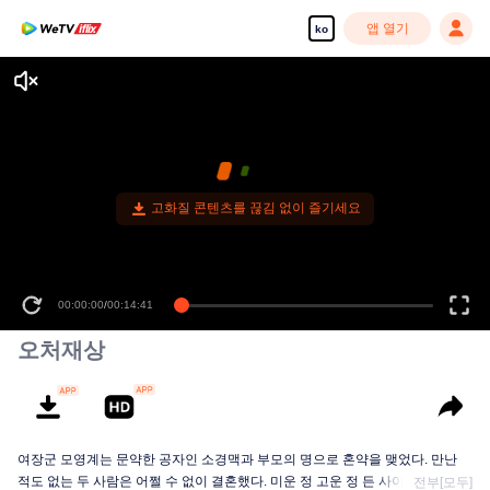
앱 열기
ko
고화질 콘텐츠를 끊김 없이 즐기세요
00:00:00
/
00:14:41
오처재상
여장군 모영계는 문약한 공자인 소경맥과 부모의 명으로 혼약을 맺었다. 만난
적도 없는 두 사람은 어쩔 수 없이 결혼했다. 미운 정 고운 정 든 사이에 의외로
전부[모두]