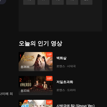
오늘의 인기 영상
VIP
1
백화살
로맨스 · 시대극
총36회
VIP
2
저일초과화
로맨스 · 드라마
총33회
VIP
3
사방극애 S2 (Uncut Ver.)