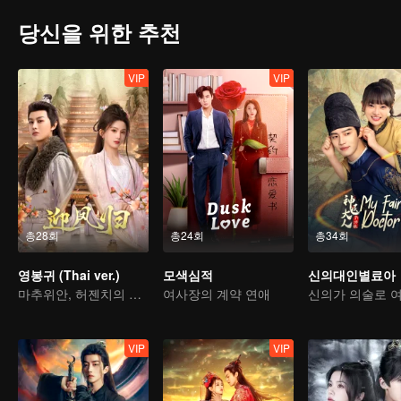
당신을 위한 추천
VIP
VIP
총28회
총24회
총34회
영봉귀 (Thai ver.)
모색심적
신의대인별료아
마추위안, 허젠치의 인생 역습
여사장의 계약 연애
VIP
VIP