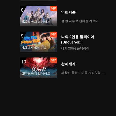
VIP
8
역천지존
검 한 자루로 천하를 가르다
533회까지 업데이트
VIP
9
나의 2인용 플레이어
(Uncut Ver.)
4회까지 업데이트
나의 2인용 플레이어
VIP
10
완미세계
세월에 묻혀도 나를 가라앉힐 수 없어
281회까지 업데이트