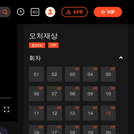
APP
VIP
KO
오처재상
총20회
VIP
회차
VIP
VIP
VIP
01
02
03
04
05
VIP
VIP
VIP
VIP
VIP
06
07
08
09
10
VIP
VIP
VIP
VIP
VIP
11
12
13
14
15
VIP
VIP
VIP
VIP
VIP
16
17
18
19
20