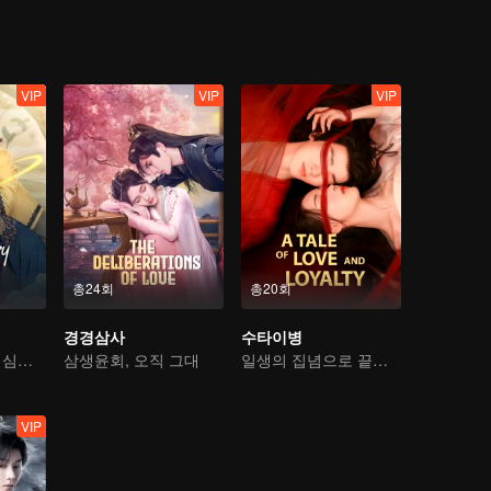
VIP
VIP
VIP
총24회
총20회
경경삼사
수타이병
신의가 의술로 여심을 사로잡는다
삼생윤회, 오직 그대
일생의 집념으로 끝없는 얽매임을 바꾸다
VIP