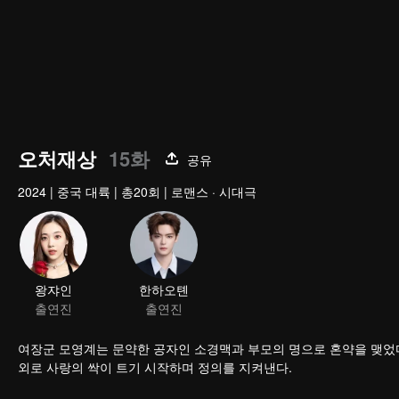
오처재상
15화
공유
2024
|
중국 대륙
|
총20회
|
로맨스 · 시대극
왕쟈인
한하오톈
출연진
출연진
여장군 모영계는 문약한 공자인 소경맥과 부모의 명으로 혼약을 맺었다. 만난 적도 없는 
외로 사랑의 싹이 트기 시작하며 정의를 지켜낸다.