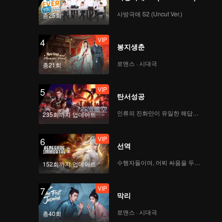
사방극애 S2 (Uncut Ver.)
총25회
VIP
4
봉지생춘
로맨스 · 시대극
총21회
VIP
5
탄서성공
인류의 진화만이 유일한 해답이다
235회까지 업데이트
VIP
6
선역
수행자들이여, 어찌 싸움을 두려워하랴
152회까지 업데이트
VIP
7
막리
로맨스 · 시대극
총40회