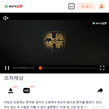
앱 열기
ko
00:00:00
/
00:14:41
오처재상
여장군 모영계는 문약한 공자인 소경맥과 부모의 명으로 혼약을 맺었다. 만난
적도 없는 두 사람은 어쩔 수 없이 결혼했다. 미운 정 고운 정 든 사이에 의외로
전부[모두]