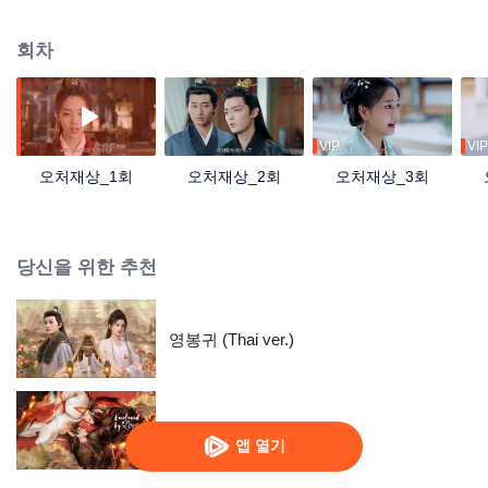
사랑의 싹이 트기 시작하며 정의를 지켜낸다.
회차
VIP
VIP
오처재상_1회
오처재상_2회
오처재상_3회
당신을 위한 추천
영봉귀 (Thai ver.)
옥노교
앱 열기