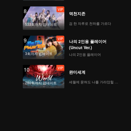
VIP
8
역천지존
검 한 자루로 천하를 가르다
533회까지 업데이트
VIP
9
나의 2인용 플레이어
(Uncut Ver.)
3회까지 업데이트
나의 2인용 플레이어
VIP
10
완미세계
세월에 묻혀도 나를 가라앉힐 수 없어
280회까지 업데이트