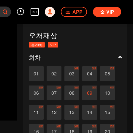
APP
VIP
KO
오처재상
총20회
VIP
회차
VIP
VIP
VIP
01
02
03
04
05
VIP
VIP
VIP
VIP
VIP
06
07
08
09
10
VIP
VIP
VIP
VIP
VIP
11
12
13
14
15
VIP
VIP
VIP
VIP
VIP
16
17
18
19
20