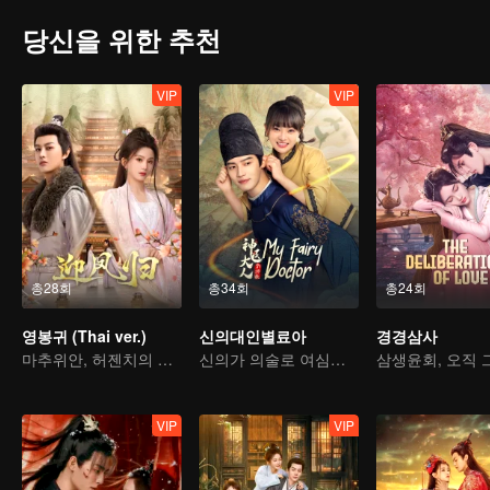
당신을 위한 추천
VIP
VIP
총28회
총34회
총24회
영봉귀 (Thai ver.)
신의대인별료아
경경삼사
마추위안, 허젠치의 인생 역습
신의가 의술로 여심을 사로잡는다
삼생윤회, 오직 
VIP
VIP