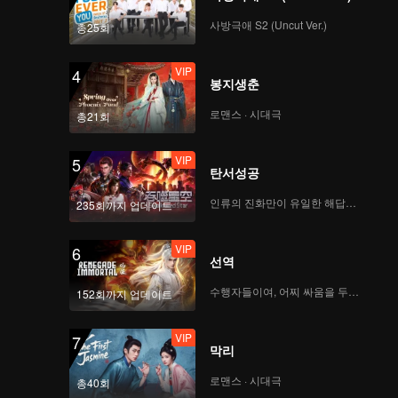
사방극애 S2 (Uncut Ver.)
총25회
VIP
4
봉지생춘
로맨스 · 시대극
총21회
VIP
5
탄서성공
인류의 진화만이 유일한 해답이다
235회까지 업데이트
VIP
6
선역
수행자들이여, 어찌 싸움을 두려워하랴
152회까지 업데이트
VIP
7
막리
로맨스 · 시대극
총40회