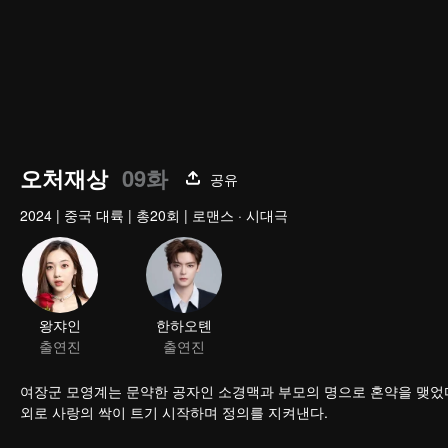
오처재상
09화
공유
2024
|
중국 대륙
|
총20회
|
로맨스 · 시대극
왕쟈인
한하오톈
출연진
출연진
여장군 모영계는 문약한 공자인 소경맥과 부모의 명으로 혼약을 맺었다. 만난 적도 없는 
외로 사랑의 싹이 트기 시작하며 정의를 지켜낸다.