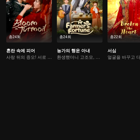
총24회
총24회
총22회
혼란 속에 피어
농가의 행운 아내
서심
사랑 뒤의 증오! 서로 복수를 돕는 자매단
환생했더니 고조모, 운명을 바꾼다