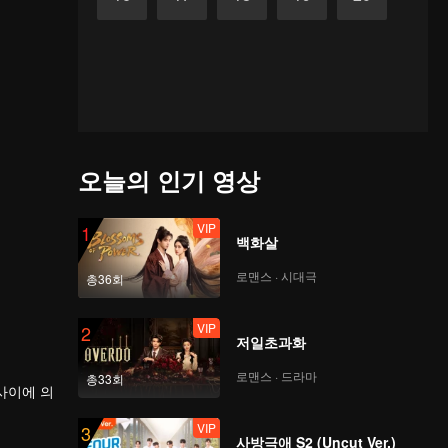
오늘의 인기 영상
VIP
1
백화살
로맨스 · 시대극
총36회
VIP
2
저일초과화
로맨스 · 드라마
총33회
VIP
3
사방극애 S2 (Uncut Ver.)