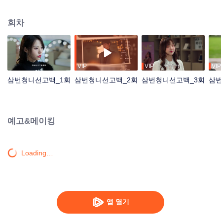
짝사랑하던 남자 루쉰을 만나 다시 인연을 이어 나가는 이야기를 다뤘다.
회차
VIP
VIP
VIP
삼번청니선고백_1회
삼번청니선고백_2회
삼번청니선고백_3회
삼
예고&메이킹
Loading…
앱 열기