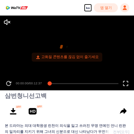
앱 열기
ko
고화질 콘텐츠를 끊김 없이 즐기세요
00:00:00
/
00:12:37
삼번청니선고백
본 드라마는 의대 대학원생 린천이 의식을 잃고 쓰러진 무명 연예인 언니 린완
의 일자리를 지키기 위해 그녀의 신분으로 대신 나타났다가 우연히 학창 시절
전부[모두]