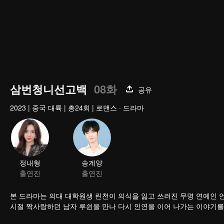
삼번청니선고백
08화
공유
2023
|
중국 대륙
|
총24회
|
로맨스 · 드라마
정내형
송계양
출연진
출연진
본 드라마는 의대 대학원생 린천이 의식을 잃고 쓰러진 무명 연예인 
시절 짝사랑하던 남자 루쉰을 만나 다시 인연을 이어 나가는 이야기를