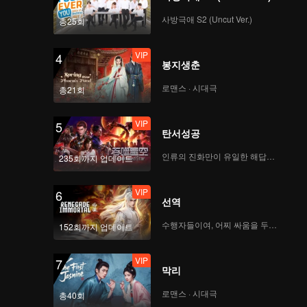
사방극애 S2 (Uncut Ver.)
총25회
VIP
4
봉지생춘
로맨스 · 시대극
총21회
VIP
5
탄서성공
인류의 진화만이 유일한 해답이다
235회까지 업데이트
VIP
6
선역
수행자들이여, 어찌 싸움을 두려워하랴
152회까지 업데이트
VIP
7
막리
로맨스 · 시대극
총40회