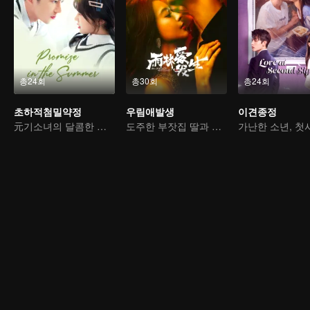
총24회
총30회
총24회
초하적첨밀약정
우림애발생
이견종정
元기소녀의 달콤한 악마 공략
도주한 부잣집 딸과 거친 킬러의 쌍방 구원