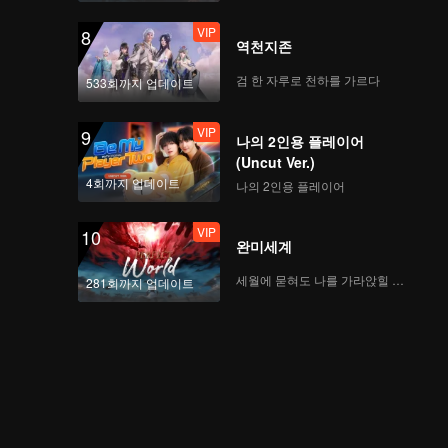
VIP
8
역천지존
검 한 자루로 천하를 가르다
533회까지 업데이트
VIP
9
나의 2인용 플레이어
(Uncut Ver.)
4회까지 업데이트
나의 2인용 플레이어
VIP
10
완미세계
세월에 묻혀도 나를 가라앉힐 수 없어
281회까지 업데이트