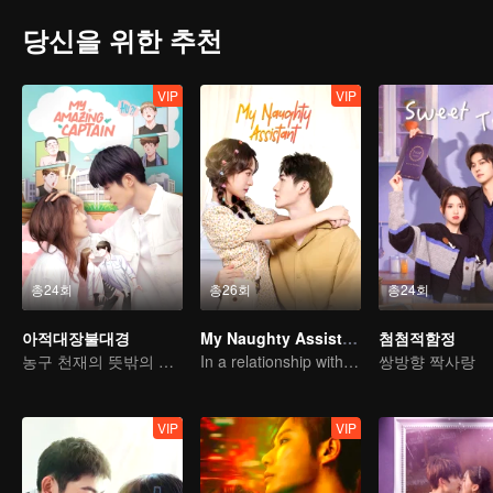
당신을 위한 추천
VIP
VIP
총24회
총26회
총24회
아적대장불대경
My Naughty Assistant
첨첨적함정
농구 천재의 뜻밖의 성전환과 진정한 사랑 찾기
In a relationship with an idol
쌍방향 짝사랑
VIP
VIP