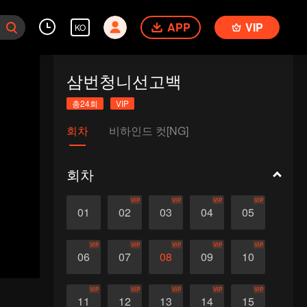
APP
VIP
KO
삼번청니선고백
총24회
VIP
회차
비하인드 컷[NG]
회차
VIP
VIP
VIP
VIP
01
02
03
04
05
VIP
VIP
VIP
VIP
VIP
06
07
08
09
10
VIP
VIP
VIP
VIP
VIP
11
12
13
14
15