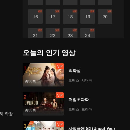
VIP
VIP
VIP
VIP
VIP
16
17
18
19
20
VIP
VIP
VIP
VIP
21
22
23
24
오늘의 인기 영상
VIP
1
백화살
로맨스 · 시대극
총36회
VIP
2
저일초과화
로맨스 · 드라마
총33회
히 학창
VIP
3
사방극애 S2 (Uncut Ver.)