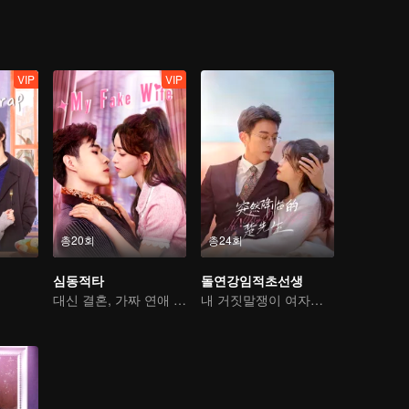
VIP
VIP
총20회
총24회
심동적타
돌연강임적초선생
대신 결혼, 가짜 연애 진짜 사랑
내 거짓말쟁이 여자친구