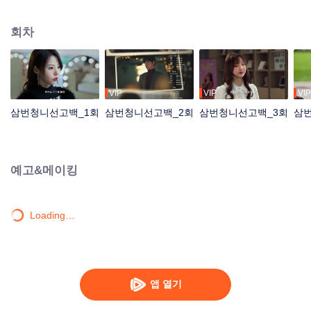
짝사랑하던 남자 루쉰을 만나 다시 인연을 이어 나가는 이야기를 다뤘다.
회차
VIP
VIP
VIP
삼번청니선고백_1회
삼번청니선고백_2회
삼번청니선고백_3회
삼
예고&메이킹
Loading…
앱 열기