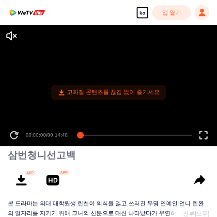
앱 열기
ko
고화질 콘텐츠를 끊김 없이 즐기세요
00:00:00
/
00:14:48
삼번청니선고백
본 드라마는 의대 대학원생 린천이 의식을 잃고 쓰러진 무명 연예인 언니 린완
의 일자리를 지키기 위해 그녀의 신분으로 대신 나타났다가 우연히 학창 시절
전부[모두]