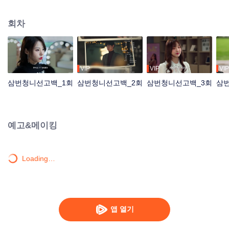
짝사랑하던 남자 루쉰을 만나 다시 인연을 이어 나가는 이야기를 다뤘다.
회차
VIP
VIP
VIP
삼번청니선고백_1회
삼번청니선고백_2회
삼번청니선고백_3회
삼
예고&메이킹
Loading…
앱 열기