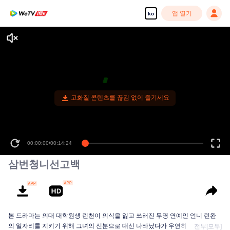
앱 열기
ko
고화질 콘텐츠를 끊김 없이 즐기세요
00:00:00
/
00:14:24
삼번청니선고백
본 드라마는 의대 대학원생 린천이 의식을 잃고 쓰러진 무명 연예인 언니 린완
의 일자리를 지키기 위해 그녀의 신분으로 대신 나타났다가 우연히 학창 시절
전부[모두]