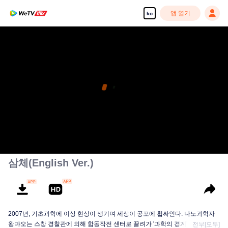
앱 열기
ko
삼체(English Ver.)
2007년, 기초과학에 이상 현상이 생기며 세상이 공포에 휩싸인다. 나노과학자
왕먀오는 스창 경찰관에 의해 합동작전 센터로 끌려가 '과학의 경계’라는 단체에
전부[모두]