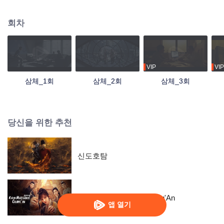
잠입해 조사를 돕게 되고, 이 과정에서 ‘ETO’라는 조직을 접한다. ETO와 작전센
터는 서로 끊임없이 접전하고, 왕먀오와 스창은 점차 '삼체' 게임 속 세계가 실재
회차
함을 확신하게 된다. 모든 사건의 발단은 두 문명이 생존 공간을 위해 사활을 걸
고 싸운 데서 비롯되었음을 알게 된 왕먀오, 스창 등은 앞으로 침략을 앞둔 삼체
인들과의 결사 항전을 준비한다.
VIP
VIP
삼체_1회
삼체_2회
삼체_3회
당신을 위한 추천
신도호탐
Mysterious Tales of Chang'An
앱 열기