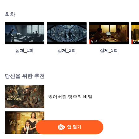
잠입해 조사를 돕게 되고, 이 과정에서 ‘ETO’라는 조직을 접한다. ETO와 작전센
터는 서로 끊임없이 접전하고, 왕먀오와 스창은 점차 '삼체' 게임 속 세계가 실재
회차
함을 확신하게 된다. 모든 사건의 발단은 두 문명이 생존 공간을 위해 사활을 걸
고 싸운 데서 비롯되었음을 알게 된 왕먀오, 스창 등은 앞으로 침략을 앞둔 삼체
인들과의 결사 항전을 준비한다.
VIP
VIP
삼체_1회
삼체_2회
삼체_3회
당신을 위한 추천
잃어버린 명주의 비밀
명실상부 (English Ver.)
앱 열기