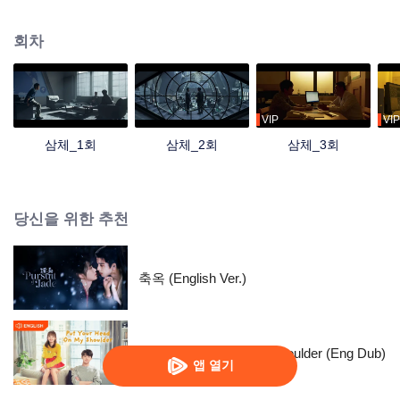
잠입해 조사를 돕게 되고, 이 과정에서 ‘ETO’라는 조직을 접한다. ETO와 작전센
터는 서로 끊임없이 접전하고, 왕먀오와 스창은 점차 '삼체' 게임 속 세계가 실재
회차
함을 확신하게 된다. 모든 사건의 발단은 두 문명이 생존 공간을 위해 사활을 걸
고 싸운 데서 비롯되었음을 알게 된 왕먀오, 스창 등은 앞으로 침략을 앞둔 삼체
인들과의 결사 항전을 준비한다.
VIP
VIP
삼체_1회
삼체_2회
삼체_3회
당신을 위한 추천
축옥 (English Ver.)
Put Your Head On My Shoulder (Eng Dub)
앱 열기