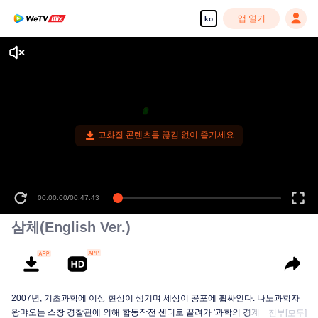
앱 열기
ko
고화질 콘텐츠를 끊김 없이 즐기세요
00:00:00
/
00:47:43
삼체(English Ver.)
2007년, 기초과학에 이상 현상이 생기며 세상이 공포에 휩싸인다. 나노과학자
왕먀오는 스창 경찰관에 의해 합동작전 센터로 끌려가 '과학의 경계’라는 단체에
전부[모두]