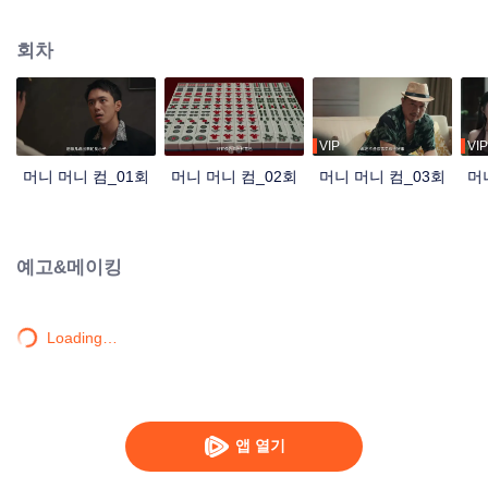
잡고 상업 거물의 음모에 맞서 싸운다. 좁은 마작판 속에서 펼쳐진 속고 속이는
술수, 작신은 번번이 위기를 모면하고 사람을 구한다. 미인을 얻고 승리할 찰나
회차
에 오랫동안 묻혀 있던 출생의 비밀이 의외로 드러나는데…
VIP
VIP
머니 머니 컴_01회
머니 머니 컴_02회
머니 머니 컴_03회
머
예고&메이킹
Loading…
앱 열기