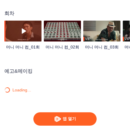
잡고 상업 거물의 음모에 맞서 싸운다. 좁은 마작판 속에서 펼쳐진 속고 속이는
술수, 작신은 번번이 위기를 모면하고 사람을 구한다. 미인을 얻고 승리할 찰나
회차
에 오랫동안 묻혀 있던 출생의 비밀이 의외로 드러나는데…
VIP
VIP
머니 머니 컴_01회
머니 머니 컴_02회
머니 머니 컴_03회
머
예고&메이킹
Loading…
앱 열기