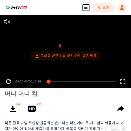
앱 열기
ko
고화질 콘텐츠를 끊김 없이 즐기세요
00:00:00
/
00:10:26
머니 머니 컴
북문 골목 다방 주인장 진공희는 은거하는 작신이다. 두 대기업의 싸움에 세 여
자가 연이어 찾아와 재출마를 요청한다. 골목을 지키기 위해 그는 여인들과 손
전부[모두]