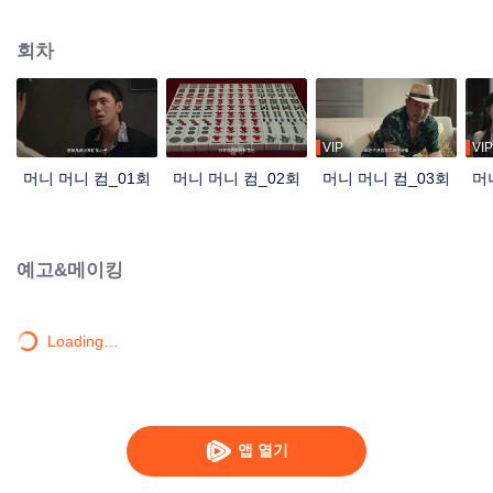
잡고 상업 거물의 음모에 맞서 싸운다. 좁은 마작판 속에서 펼쳐진 속고 속이는
술수, 작신은 번번이 위기를 모면하고 사람을 구한다. 미인을 얻고 승리할 찰나
회차
에 오랫동안 묻혀 있던 출생의 비밀이 의외로 드러나는데…
VIP
VIP
머니 머니 컴_01회
머니 머니 컴_02회
머니 머니 컴_03회
머
예고&메이킹
Loading…
앱 열기