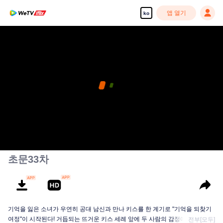
앱 열기
ko
해당 회차는 VIP 회원 전용입니다. iflix에서 지금 바로
시청하세요
pay limit
앱 열기
오류 코드: 70013083.-1-99010896e3343bb9a8c05edf4538e8bf
이미 VIP 회원이십니까?
로그인
00:00:00
/
00:00:00
초문33차
기억을 잃은 소녀가 우연히 공대 남신과 만나 키스를 한 계기로 "기억을 되찾기
여정"이 시작된다! 거듭되는 뜨거운 키스 세례 앞에 두 사람의 감정에도 미묘한
전부[모두]