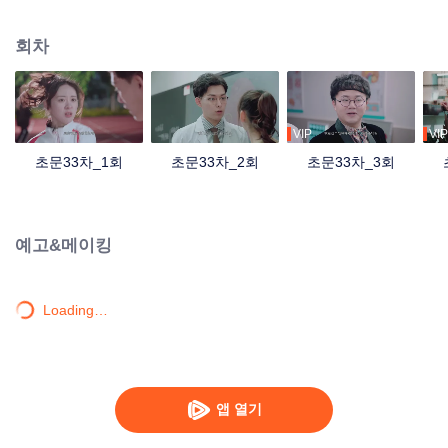
변화가 생기기 시작하는데...
회차
VIP
VIP
초문33차_1회
초문33차_2회
초문33차_3회
예고&메이킹
Loading…
앱 열기