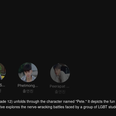
Paphop Sakulthananglaphat
Phetmongkhonchai Wongmaneechertthi
Peerapat Nuantong
진
출연진
출연진
rade 12) unfolds through the character named "Pete." It depicts the fun
ive explores the nerve-wracking battles faced by a group of LGBT stud
ims with curiosity and the desire to explore. The emergence of love stems