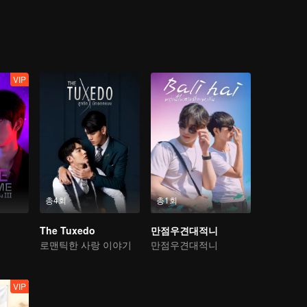
 fear of non-acceptance, or simply the fear and confusion within their ow
ng up too fast? Find the answers to these myriad questions in "Lady B
VIP
총4회
총1회
The Tuxedo
만점우견대적니
로맨틱한 사랑 이야기
만점우견대적니
VIP