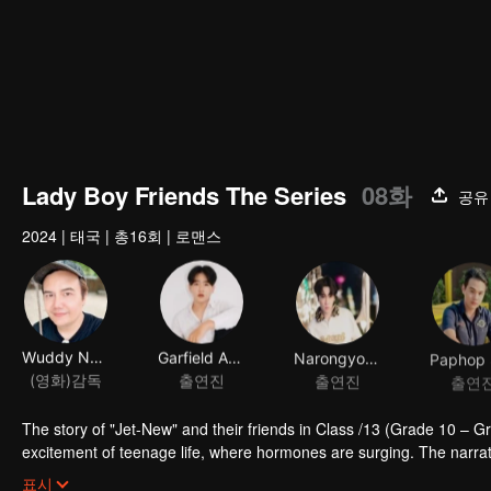
Lady Boy Friends The Series
08화
공유
2024
|
태국
|
총16회
|
로맨스
Wuddy Natthasit
Garfield Anakon
Narongyot Chernviriyakul
(영화)감독
출연진
출연진
출연
The story of "Jet-New" and their friends in Class /13 (Grade 10 – G
excitement of teenage life, where hormones are surging. The narrat
filled with conflicts and complexities. Life in an all-boys school br
표시