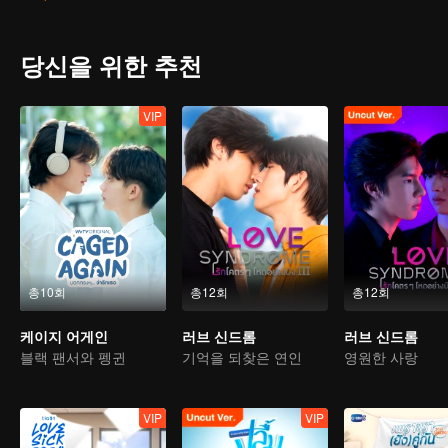
teenagers' curiosity about life, the unknown within their hearts, the
And whether love has no gender or not, are these youngsters growi
Friends The Series: Friends Having Fun"
당신을 위한 추천
VIP
총10회
총12회
총12회
케이지 어게인
러브 신드롬
러브 신드롬
블랙 팬서와 펭귄
기억을 되찾은 연인
영원한 사랑
VIP
VIP