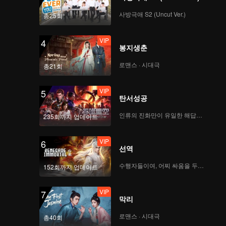
n hearts.
oy
사방극애 S2 (Uncut Ver.)
총25회
VIP
4
봉지생춘
로맨스 · 시대극
총21회
VIP
5
탄서성공
인류의 진화만이 유일한 해답이다
235회까지 업데이트
VIP
6
선역
수행자들이여, 어찌 싸움을 두려워하랴
152회까지 업데이트
VIP
7
막리
로맨스 · 시대극
총40회