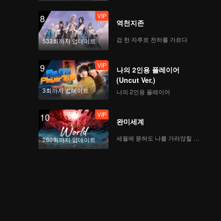
VIP
8
역천지존
검 한 자루로 천하를 가르다
533회까지 업데이트
VIP
9
나의 2인용 플레이어
(Uncut Ver.)
3회까지 업데이트
나의 2인용 플레이어
VIP
10
완미세계
세월에 묻혀도 나를 가라앉힐 수 없어
280회까지 업데이트