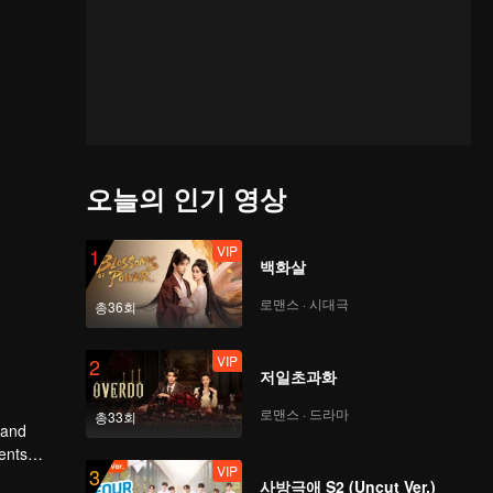
오늘의 인기 영상
VIP
1
백화살
로맨스 · 시대극
총36회
VIP
2
저일초과화
로맨스 · 드라마
총33회
 and
ents
VIP
3
 from the
사방극애 S2 (Uncut Ver.)