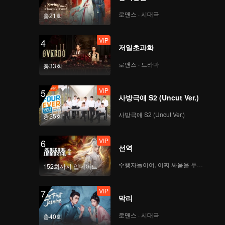
n hearts.
oy
로맨스 · 시대극
총21회
VIP
4
저일초과화
로맨스 · 드라마
총33회
VIP
5
사방극애 S2 (Uncut Ver.)
사방극애 S2 (Uncut Ver.)
총25회
VIP
6
선역
수행자들이여, 어찌 싸움을 두려워하랴
152회까지 업데이트
VIP
7
막리
로맨스 · 시대극
총40회