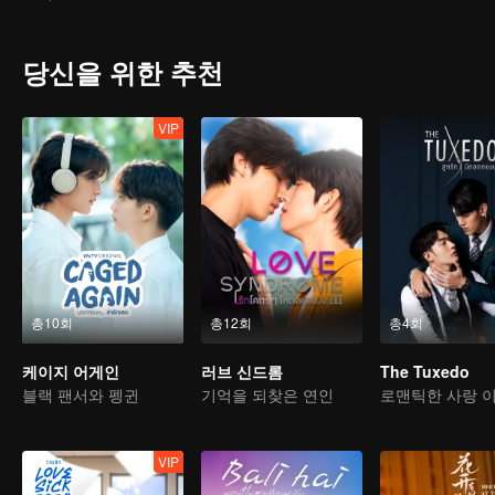
teenagers' curiosity about life, the unknown within their hearts, the
And whether love has no gender or not, are these youngsters growi
Friends The Series: Friends Having Fun"
당신을 위한 추천
VIP
총10회
총12회
총4회
케이지 어게인
러브 신드롬
The Tuxedo
블랙 팬서와 펭귄
기억을 되찾은 연인
로맨틱한 사랑 
VIP