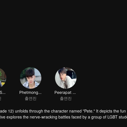
rade 12) unfolds through the character named "Pete." It depicts the fun
ive explores the nerve-wracking battles faced by a group of LGBT stud
ims with curiosity and the desire to explore. The emergence of love stems