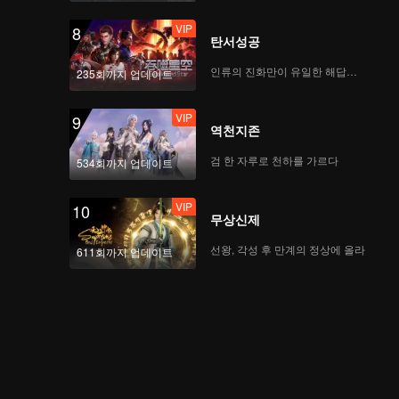
VIP
8
탄서성공
인류의 진화만이 유일한 해답이다
235회까지 업데이트
VIP
9
역천지존
검 한 자루로 천하를 가르다
534회까지 업데이트
VIP
10
무상신제
선왕, 각성 후 만계의 정상에 올라
611회까지 업데이트