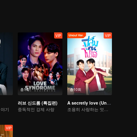
 fear of non-acceptance, or simply the fear and confusion within their ow
ng up too fast? Find the answers to these myriad questions in "Lady B
VIP
VIP
총1회
총10회
러브 신드롬 (특집편)
A secretly love (Uncut Ver.)
이야기
중독적인 강제 사랑
조용히 사랑하는 엇갈린 이야기
VIP