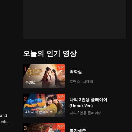
오늘의 인기 영상
VIP
1
백화살
로맨스 · 시대극
총36회
VIP
2
나의 2인용 플레이어
(Uncut Ver.)
4회까지 업데이트
나의 2인용 플레이어
 and
ents
VIP
3
 from the
봉지생춘