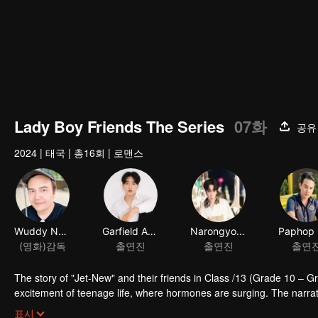
Lady Boy Friends The Series
07화
공유
2024
|
태국
|
총16회
|
로맨스
The story of "Jet-New" and their friends in Class /13 (Grade 10 – G
excitement of teenage life, where hormones are surging. The narrat
filled with conflicts and complexities. Life in an all-boys school br
표시