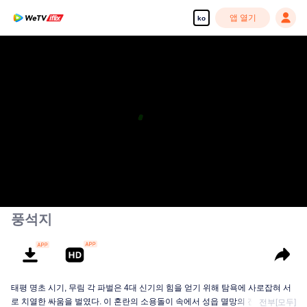
앱 열기
ko
풍석지
태평 명초 시기, 무림 각 파벌은 4대 신기의 힘을 얻기 위해 탐욕에 사로잡혀 서
로 치열한 싸움을 벌였다. 이 혼란의 소용돌이 속에서 성읍 멸망의 진실과 출신
전부[모두]