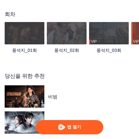
의 비밀을 추적하던 협객 고릉풍은 손침석과 운명적으로 만나게 되는데, 용감하
고 정의로운 두 사람은 악인들을 소탕하고 현화문의 음모를 저지하며 마침내 4
회차
대 신기중 하나인 '청룡담'을 얻게 되고 출신의 비밀을 알아낸 고릉풍은 손침석
과 함께 천하를 지키는 사명을 다하기 위해 남은 신기들을 찾아 나선다.
VIP
VIP
풍석지_01회
풍석지_02회
풍석지_03회
당신을 위한 추천
비범
여군상인
앱 열기