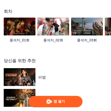
의 비밀을 추적하던 협객 고릉풍은 손침석과 운명적으로 만나게 되는데, 용감하
고 정의로운 두 사람은 악인들을 소탕하고 현화문의 음모를 저지하며 마침내 4
회차
대 신기중 하나인 '청룡담'을 얻게 되고 출신의 비밀을 알아낸 고릉풍은 손침석
과 함께 천하를 지키는 사명을 다하기 위해 남은 신기들을 찾아 나선다.
VIP
VIP
풍석지_01회
풍석지_02회
풍석지_03회
당신을 위한 추천
비범
당대 기이록
앱 열기