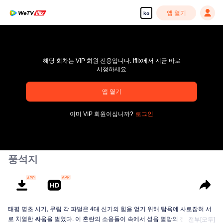
앱 열기
ko
해당 회차는 VIP 회원 전용입니다. iflix에서 지금 바로
시청하세요
pay limit
앱 열기
오류 코드: 70013083.-1-985c334eeb41baec7fd4683728ded33c
이미 VIP 회원이십니까?
로그인
00:00:00
/
00:00:00
풍석지
태평 명초 시기, 무림 각 파벌은 4대 신기의 힘을 얻기 위해 탐욕에 사로잡혀 서
로 치열한 싸움을 벌였다. 이 혼란의 소용돌이 속에서 성읍 멸망의 진실과 출신
전부[모두]