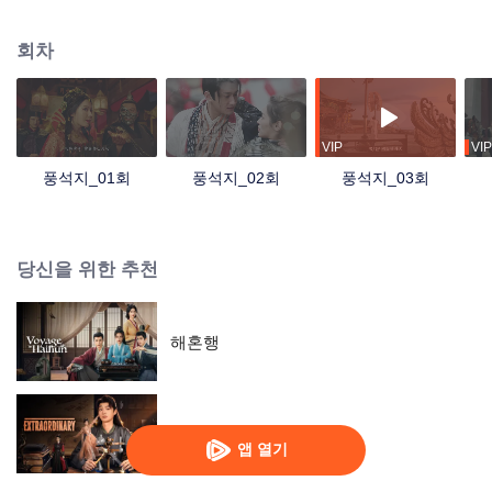
의 비밀을 추적하던 협객 고릉풍은 손침석과 운명적으로 만나게 되는데, 용감하
고 정의로운 두 사람은 악인들을 소탕하고 현화문의 음모를 저지하며 마침내 4
회차
대 신기중 하나인 '청룡담'을 얻게 되고 출신의 비밀을 알아낸 고릉풍은 손침석
과 함께 천하를 지키는 사명을 다하기 위해 남은 신기들을 찾아 나선다.
VIP
VIP
풍석지_01회
풍석지_02회
풍석지_03회
당신을 위한 추천
해혼행
비범
앱 열기