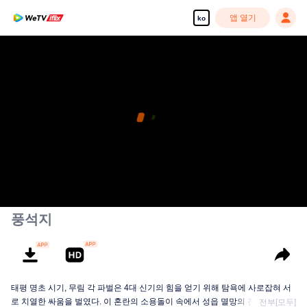
앱 열기
ko
풍석지
태평 명초 시기, 무림 각 파벌은 4대 신기의 힘을 얻기 위해 탐욕에 사로잡혀 서
로 치열한 싸움을 벌였다. 이 혼란의 소용돌이 속에서 성읍 멸망의 진실과 출신
전부[모두]