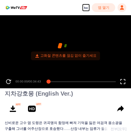
앱 열기
ko
고화질 콘텐츠를 끊김 없이 즐기세요
00:00:00
/
00:34:43
지차강호몽 (English Ver.)
신비로운 고수 염 도령은 귀곡맹의 함정에 빠져 기억을 잃은 여검객 용소광을
구출해 그녀를 어주산장으로 호송했다……산장 내부는 암류가 들끓고, 강호에
전부[모두]