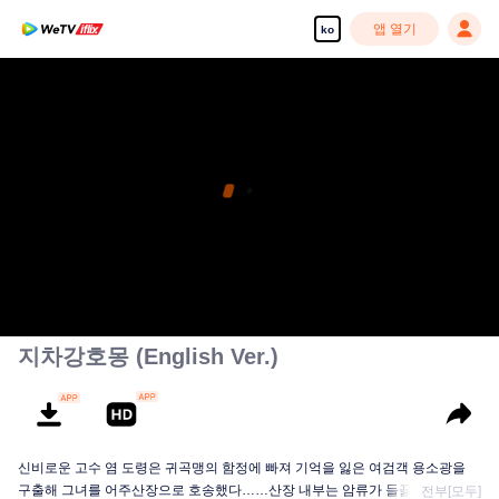
앱 열기
ko
지차강호몽 (English Ver.)
신비로운 고수 염 도령은 귀곡맹의 함정에 빠져 기억을 잃은 여검객 용소광을
구출해 그녀를 어주산장으로 호송했다……산장 내부는 암류가 들끓고, 강호에
전부[모두]