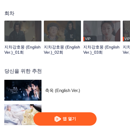
음모가 끊이지 않으며, 각 문파 간의 분쟁이 끊이지 않는다. 두 사람은 어쩔 수
없이 칼날이 난무하는 강호 투쟁에 휘말리고, 손잡고 권선징악하며 악세력인 귀
회차
곡맹에 맞선다. 그러나 과거의 일과 현재의 미스터리도 두 사람이 밝혀내기를
기다리고 있다…
VIP
VIP
지차강호몽 (English
지차강호몽 (English
지차강호몽 (English
지차
Ver.)_01회
Ver.)_02회
Ver.)_03회
Ver
당신을 위한 추천
축옥 (English Ver.)
우룡 (English Ver.)
앱 열기