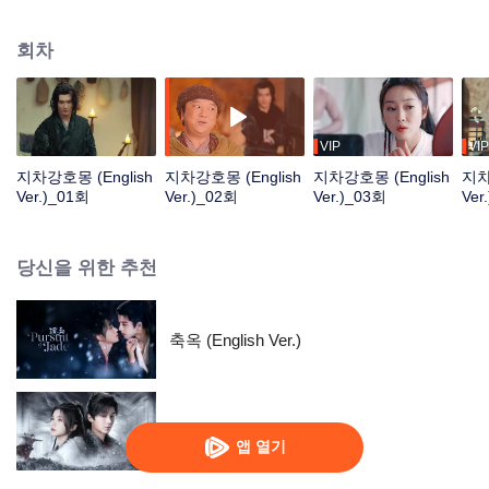
음모가 끊이지 않으며, 각 문파 간의 분쟁이 끊이지 않는다. 두 사람은 어쩔 수
없이 칼날이 난무하는 강호 투쟁에 휘말리고, 손잡고 권선징악하며 악세력인 귀
회차
곡맹에 맞선다. 그러나 과거의 일과 현재의 미스터리도 두 사람이 밝혀내기를
기다리고 있다…
VIP
VIP
지차강호몽 (English
지차강호몽 (English
지차강호몽 (English
지차
Ver.)_01회
Ver.)_02회
Ver.)_03회
Ver
당신을 위한 추천
축옥 (English Ver.)
여군상인
앱 열기