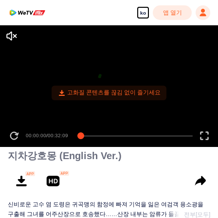
앱 열기
ko
고화질 콘텐츠를 끊김 없이 즐기세요
00:00:00
/
00:32:09
지차강호몽 (English Ver.)
신비로운 고수 염 도령은 귀곡맹의 함정에 빠져 기억을 잃은 여검객 용소광을
구출해 그녀를 어주산장으로 호송했다……산장 내부는 암류가 들끓고, 강호에
전부[모두]