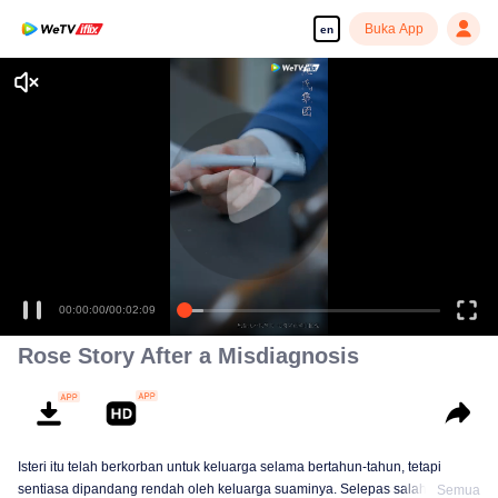
Buka App
en
00:00:00
/
00:02:09
Rose Story After a Misdiagnosis
Isteri itu telah berkorban untuk keluarga selama bertahun-tahun, tetapi
sentiasa dipandang rendah oleh keluarga suaminya. Selepas salah
Semua