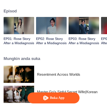
diagnosis, dia memutuskan untuk melepaskan segalanya dan menjadi
dirinya sendiri.
Episod
EP01: Rose Story
EP02: Rose Story
EP03: Rose Story
EP0
After a Misdiagnosis
After a Misdiagnosis
After a Misdiagnosis
Aft
Mungkin anda suka
Resentment Across Worlds
Master Go’s Sinful Secret Wife(Korean
Ver.)
Buka App