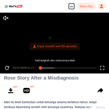
Buka App
en
Enjoy smooth and HD episodes
Jadi langkah aku seterusnya ialah
00:00:00
/
00:01:27
Rose Story After a Misdiagnosis
Isteri itu telah berkorban untuk keluarga selama bertahun-tahun, tetapi
sentiasa dipandang rendah oleh keluarga suaminya. Selepas salah
Semua