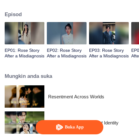
diagnosis, dia memutuskan untuk melepaskan segalanya dan menjadi
dirinya sendiri.
Episod
EP01: Rose Story
EP02: Rose Story
EP03: Rose Story
EP0
After a Misdiagnosis
After a Misdiagnosis
After a Misdiagnosis
Aft
Mungkin anda suka
Resentment Across Worlds
The Street Vendor's Secret Identity
Buka App