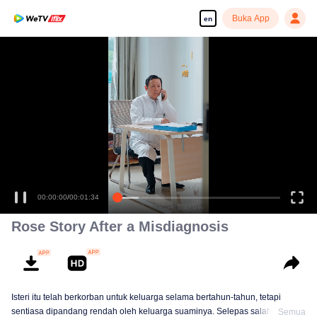
Buka App
en
Enjoy smooth and HD episodes
00:00:00
/
00:01:34
Rose Story After a Misdiagnosis
Isteri itu telah berkorban untuk keluarga selama bertahun-tahun, tetapi
sentiasa dipandang rendah oleh keluarga suaminya. Selepas salah
Semua