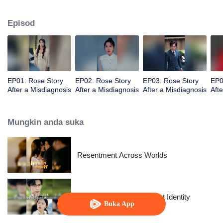
diagnosis, dia memutuskan untuk melepaskan segalanya dan menjadi
dirinya sendiri.
Episod
EP01: Rose Story
EP02: Rose Story
EP03: Rose Story
EP0
After a Misdiagnosis
After a Misdiagnosis
After a Misdiagnosis
Aft
Mungkin anda suka
Resentment Across Worlds
The Street Vendor's Secret Identity
Buka App