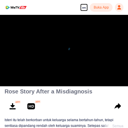
Buka App
en
00:00:00
/
00:02:51
Rose Story After a Misdiagnosis
Isteri itu telah berkorban untuk keluarga selama bertahun-tahun, tetapi
sentiasa dipandang rendah oleh keluarga suaminya. Selepas salah
Semua