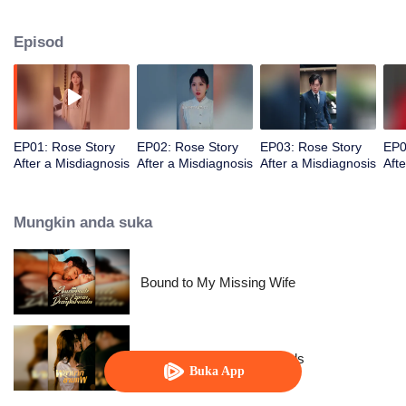
diagnosis, dia memutuskan untuk melepaskan segalanya dan menjadi
dirinya sendiri.
Episod
EP01: Rose Story
EP02: Rose Story
EP03: Rose Story
EP0
After a Misdiagnosis
After a Misdiagnosis
After a Misdiagnosis
Aft
Mungkin anda suka
Bound to My Missing Wife
Resentment Across Worlds
Buka App