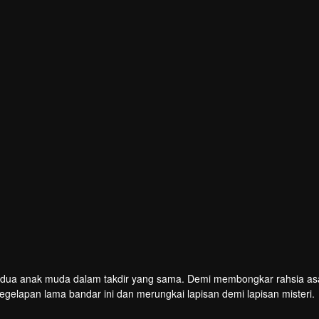
Wang Jingchun
Tang Yan
Yang Le
Sarina
kon
Pelakon
Pelakon
Pelakon
t dua anak muda dalam takdir yang sama. Demi membongkar rahsia asa
gelapan lama bandar ini dan merungkai lapisan demi lapisan misteri.