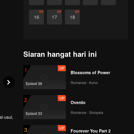
VIP
VIP
VIP
16
17
18
Siaran hangat hari ini
VIP
1
Blossoms of Power
Romance · Kuno
Episod 36
VIP
2
Overdo
Romance · Sinopsis
Episod 33
l-usul,
VIP
3
Fourever You Part 2