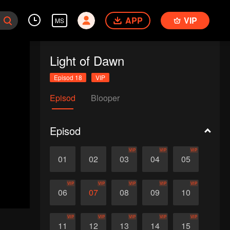
APP
VIP
MS
Light of Dawn
Episod 18
VIP
Episod
Blooper
Episod
VIP
VIP
VIP
01
02
03
04
05
VIP
VIP
VIP
VIP
VIP
06
07
08
09
10
VIP
VIP
VIP
VIP
VIP
11
12
13
14
15