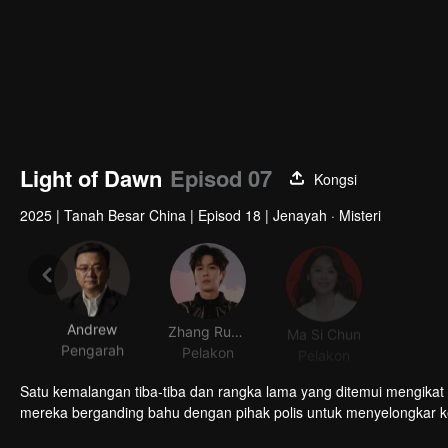
Light of Dawn
Episod 07
Kongsi
2025
|
Tanah Besar China
|
Episod 18
|
Jenayah · Misteri
Andrew
Zhang Ruoyun
Ma Si Chun
Pengarah
Pelakon
Pelakon
Pela
Satu kemalangan tiba-tiba dan rangka lama yang ditemui mengika
mereka berganding bahu dengan pihak polis untuk menyelongkar ke