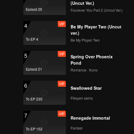
(Uncut Ver.)
Episod 25
Fourever You Part 2 (Uncut Ver.)
VIP
4
Be My Player Two (Uncut
ver.)
To EP 4
Be My Player Two
VIP
5
Spring Over Phoenix
Pond
Episod 21
Romance · Kuno
VIP
6
Swallowed Star
Fiksyen sains
To EP 235
VIP
7
Renegade Immortal
Fantasi
To EP 152