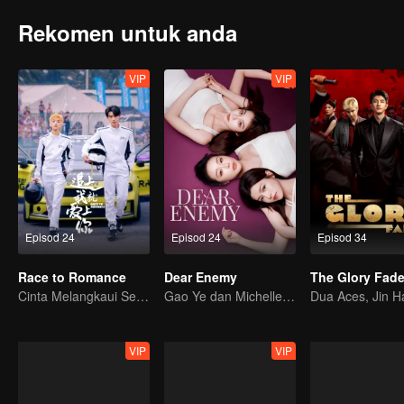
Rekomen untuk anda
VIP
VIP
Episod 24
Episod 24
Episod 34
Race to Romance
Dear Enemy
The Glory Fad
Cinta Melangkaui Sempadan, Bersatu Demi Kejayaan
Gao Ye dan Michelle Chen membalas dendam sebagai sahabat sejati.
VIP
VIP