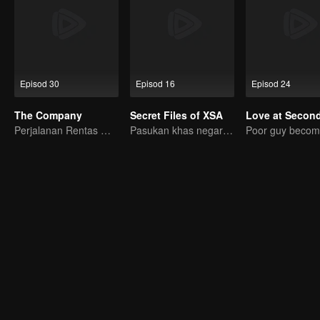
Episod 30
Episod 16
Episod 24
The Company
Secret Files of XSA
Perjalanan Rentas Masa
Pasukan khas negara tumpaskan komplot pengintipan