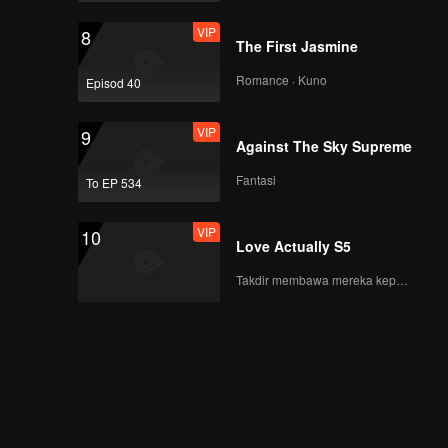
VIP
8
The First Jasmine
Romance · Kuno
Episod 40
VIP
9
Against The Sky Supreme
Fantasi
To EP 534
VIP
10
Love Actually S5
Takdir membawa mereka kepada cinta yang tulus!