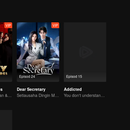
VIP
VIP
Episod 24
Episod 15
es
Dear Secretary
Addicted
Dua Aces, Jin Han & Zhou Junwei, Menakluk Dunia!
Setiausaha Dingin Menguasai Bos Jelita!
You don't understand, It's also love