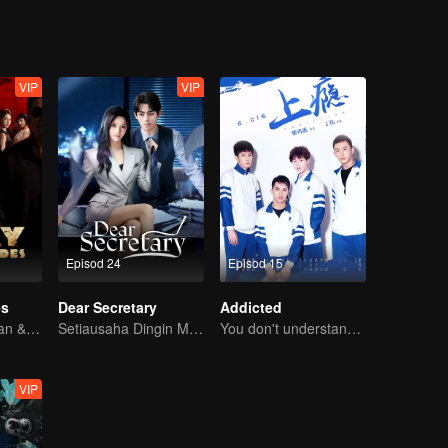
VIP
VIP
Episod 24
Episod 15
es
Dear Secretary
Addicted
Dua Aces, Jin Han & Zhou Junwei, Menakluk Dunia!
Setiausaha Dingin Menguasai Bos Jelita!
You don't understand, It's also love
VIP