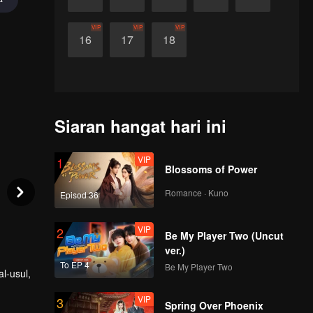
VIP
VIP
VIP
16
17
18
Siaran hangat hari ini
VIP
1
Blossoms of Power
Romance · Kuno
Episod 36
VIP
2
Be My Player Two (Uncut
ver.)
To EP 4
Be My Player Two
l-usul,
VIP
3
Spring Over Phoenix