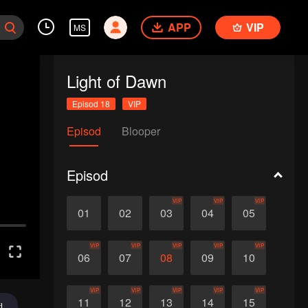
APP
VIP
MS
Light of Dawn
Episod 18
VIP
Episod
Blooper
Episod
VIP
VIP
VIP
01
02
03
04
05
VIP
VIP
VIP
VIP
VIP
06
07
08
09
10
VIP
VIP
VIP
VIP
VIP
11
12
13
14
15