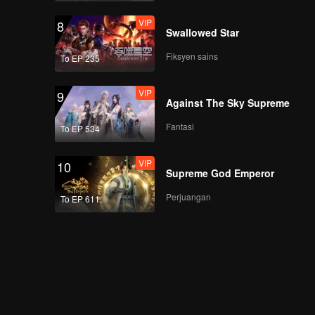
VIP
8
Swallowed Star
Fiksyen sains
To EP 235
VIP
9
Against The Sky Supreme
Fantasi
To EP 534
VIP
10
Supreme God Emperor
Perjuangan
To EP 611