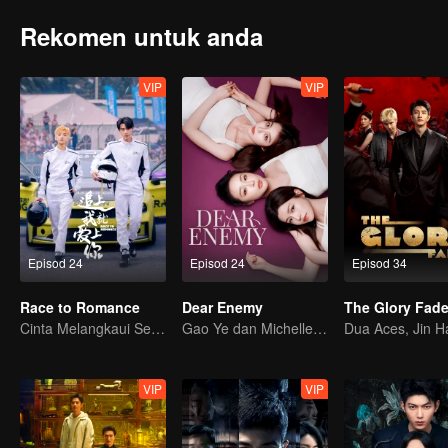
Rekomen untuk anda
VIP
VIP
Episod 24
Episod 24
Episod 34
Race to Romance
Dear Enemy
The Glory Fad
Cinta Melangkaui Sempadan, Bersatu Demi Kejayaan
Gao Ye dan Michelle Chen membalas dendam sebagai sahabat sejati.
VIP
VIP