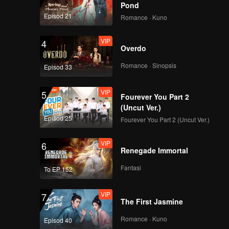
Pond
Episod 21
Romance · Kuno
VIP
4
Overdo
Romance · Sinopsis
Episod 33
VIP
5
Fourever You Part 2
(Uncut Ver.)
Episod 25
Fourever You Part 2 (Uncut Ver.)
VIP
6
Renegade Immortal
Fantasi
To EP 152
VIP
7
The First Jasmine
Romance · Kuno
Episod 40