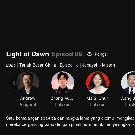
Light of Dawn
Episod 08
Kongsi
2025
|
Tanah Besar China
|
Episod 18
|
Jenayah · Misteri
Andrew
Zhang Ruoyun
Ma Si Chun
Pengarah
Pelakon
Pelakon
Pela
Satu kemalangan tiba-tiba dan rangka lama yang ditemui mengika
mereka berganding bahu dengan pihak polis untuk menyelongkar ke