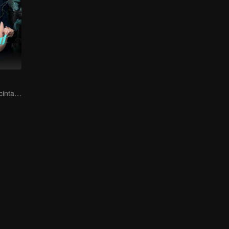
Bos mafia jatuh cinta pada penyamar yang nampak suci!