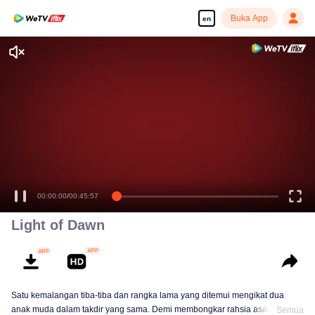
Buka App
en
Enjoy smooth and HD episodes
00:00:00
/
00:45:57
Light of Dawn
Satu kemalangan tiba-tiba dan rangka lama yang ditemui mengikat dua
anak muda dalam takdir yang sama. Demi membongkar rahsia asal-usul,
Semua