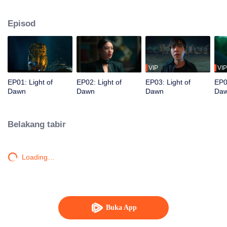
mereka berganding bahu dengan pihak polis untuk menyelongkar
kegelapan lama bandar ini dan merungkai lapisan demi lapisan misteri.
Episod
VIP
VIP
EP01: Light of
EP02: Light of
EP03: Light of
EP0
Dawn
Dawn
Dawn
Da
Belakang tabir
Loading…
Buka App