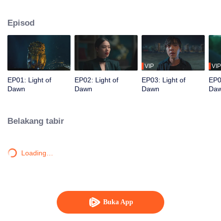
mereka berganding bahu dengan pihak polis untuk menyelongkar
kegelapan lama bandar ini dan merungkai lapisan demi lapisan misteri.
Episod
VIP
VIP
EP01: Light of
EP02: Light of
EP03: Light of
EP0
Dawn
Dawn
Dawn
Da
Belakang tabir
Loading…
Buka App